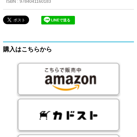
ISBN : 9784041160183
LINEで送る
購入はこちらから