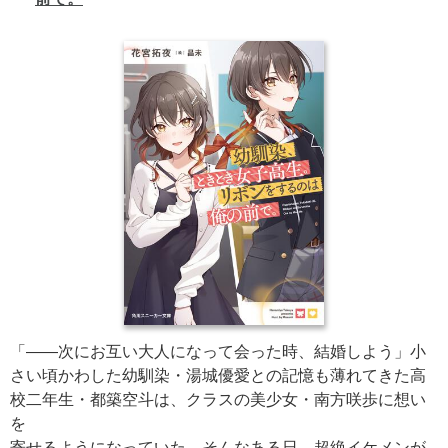
「――次にお互い大人になって会った時、結婚しよう」小
さい頃かわした幼馴染・湯城優愛との記憶も薄れてきた高
校二年生・都築空斗は、クラスの美少女・南方咲歩に想い
を
寄せるようになっていた。そんなある日、超絶イケメンが