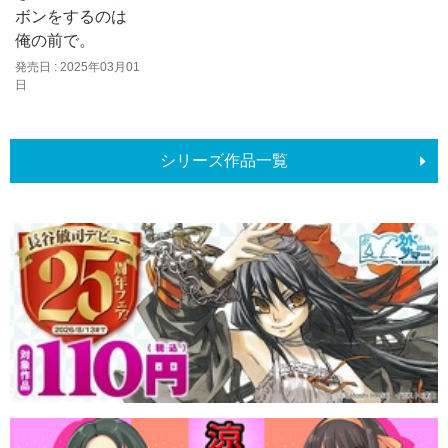
ボンをするのは
俺の前で。
発売日 : 2025年03月01
日
シリーズ作品一覧