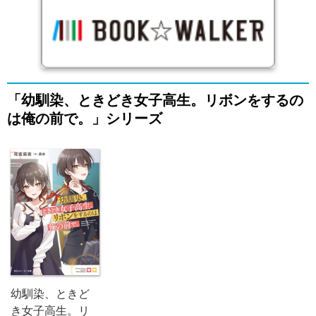
「幼馴染、ときどき女子高生。リボンをするの
は俺の前で。」シリーズ
幼馴染、ときど
き女子高生。リ