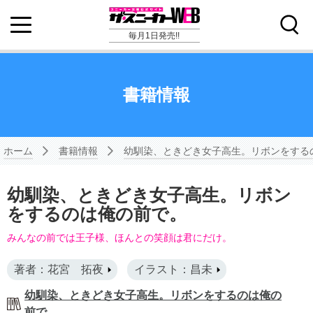
毎月1日発売!!
書籍情報
ホーム
書籍情報
幼馴染、ときどき女子高生。リボンをする
幼馴染、ときどき女子高生。リボン
をするのは俺の前で。
みんなの前では王子様、ほんとの笑顔は君にだけ。
著者：花宮 拓夜
イラスト：昌未
幼馴染、ときどき女子高生。リボンをするのは俺の
前で。