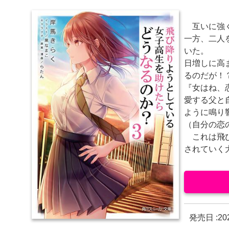
互いに強く
一方、二人
いた。
日増しに高
るのだが！
『女はね、
愛する父と
ように鳴り
（自分の恋
これは飛び
されていく
発売日 :
20