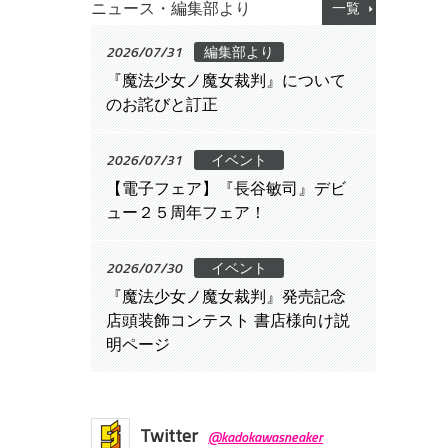
ニュース・編集部より
一覧
2026/07/31
編集部より
『魔法少女ノ魔女裁判』について
のお詫びと訂正
2026/07/31
イベント
【電子フェア】『長谷敏司』デビ
ュー２５周年フェア！
2026/07/30
イベント
『魔法少女ノ魔女裁判』発売記念
店頭装飾コンテスト 書店様向け説
明ページ
Twitter
@kadokawasneaker