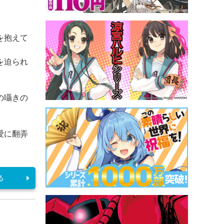
を抱えて
を迫られ
』
の囁きの
愛に翻弄
る