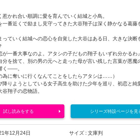
惹かれ合い順調に愛を育んでいく結城と小鳥。
を一番近くで励まし見守ってきた大谷翔子は深く静かなる葛藤
まっていく結城への恋心を自覚した大谷はある日、大きな決断
？
恋が一番大事なのよ。アタシの子だもの翔子もいずれ分かるわ
自分を捨て、別の男の元へと走った母が言い残した言葉が悪魔
響く――。
の為に奪いに行くなんてことをしたらアタシは……）
降りようとしている女子高生を助けた少年を巡り、初恋と純
大谷翔子の恋物語。
試し読みをする
シリーズ特設ページを見
21年12月24日
サイズ : 文庫判