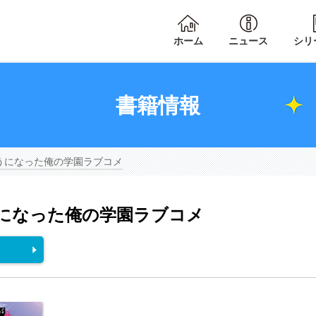
ホーム
ニュース
シリ
書籍情報
うになった俺の学園ラブコメ
になった俺の学園ラブコメ