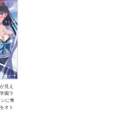
が見え
学園ラ
メンに奪
をオト