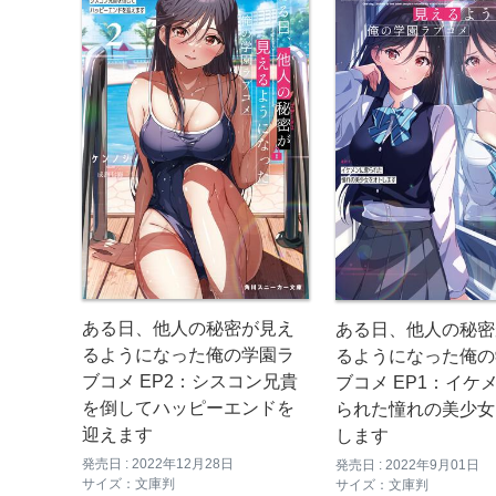
ある日、他人の秘密が見え
ある日、他人の秘密
るようになった俺の学園ラ
るようになった俺の
ブコメ EP2：シスコン兄貴
ブコメ EP1：イケ
を倒してハッピーエンドを
られた憧れの美少女
迎えます
します
発売日 : 2022年12月28日
発売日 : 2022年9月01日
サイズ：文庫判
サイズ：文庫判