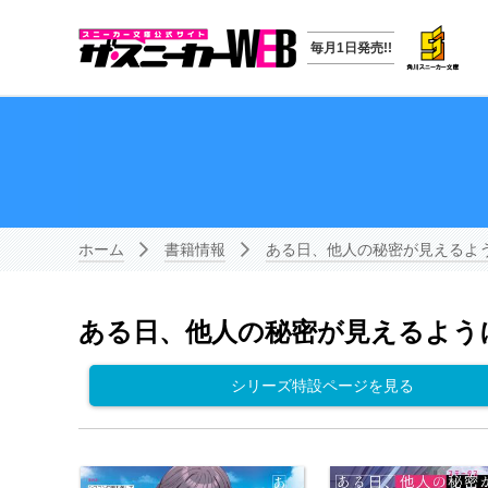
毎月1日発売!!
ホーム
書籍情報
ある日、他人の秘密が見えるよ
ある日、他人の秘密が見えるよう
シリーズ特設ページを見る