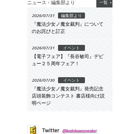
ニュース・編集部より
一覧
2026/07/31
編集部より
『魔法少女ノ魔女裁判』について
のお詫びと訂正
2026/07/31
イベント
【電子フェア】『長谷敏司』デビ
ュー２５周年フェア！
2026/07/30
イベント
『魔法少女ノ魔女裁判』発売記念
店頭装飾コンテスト 書店様向け説
明ページ
Twitter
@kadokawasneaker