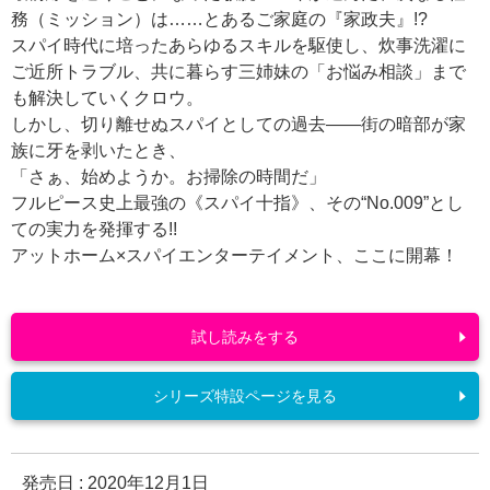
務（ミッション）は……とあるご家庭の『家政夫』!?
スパイ時代に培ったあらゆるスキルを駆使し、炊事洗濯に
ご近所トラブル、共に暮らす三姉妹の「お悩み相談」まで
も解決していくクロウ。
しかし、切り離せぬスパイとしての過去――街の暗部が家
族に牙を剥いたとき、
「さぁ、始めようか。お掃除の時間だ」
フルピース史上最強の《スパイ十指》、その“No.009”とし
ての実力を発揮する!!
アットホーム×スパイエンターテイメント、ここに開幕！
試し読みをする
シリーズ特設ページを見る
発売日 :
2020年12月1日