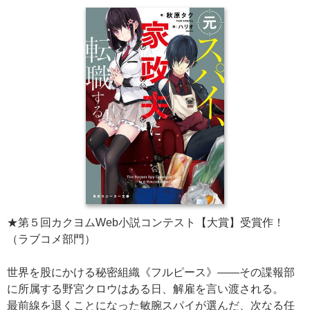
★第５回カクヨムWeb小説コンテスト【大賞】受賞作！
（ラブコメ部門）
世界を股にかける秘密組織《フルピース》――その諜報部
に所属する野宮クロウはある日、解雇を言い渡される。
最前線を退くことになった敏腕スパイが選んだ、次なる任