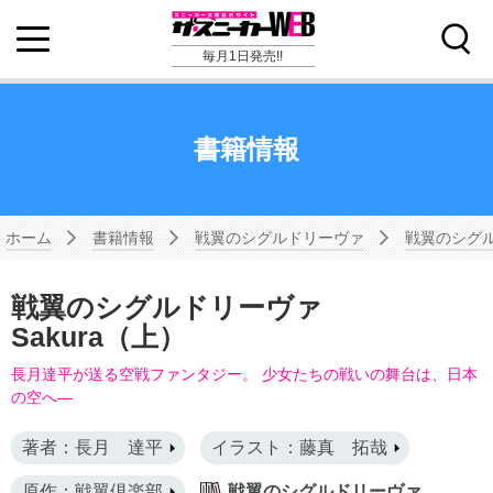
毎月1日発売!!
書籍情報
ホーム
書籍情報
戦翼のシグルドリーヴァ
戦翼のシグル
戦翼のシグルドリーヴァ
Sakura（上）
長月達平が送る空戦ファンタジー。 少女たちの戦いの舞台は、日本
の空へ―
著者：長月 達平
イラスト：藤真 拓哉
原作：戦翼倶楽部
戦翼のシグルドリーヴァ