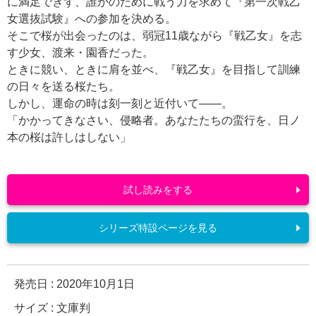
に満足できず、誰かのために戦う力を求めて『第一次戦乙
女選抜試験』への参加を決める。
そこで桜が出会ったのは、弱冠11歳ながら『戦乙女』を志
す少女、渡来・園香だった。
ときに競い、ときに肩を並べ、『戦乙女』を目指して訓練
の日々を送る桜たち。
しかし、運命の時は刻一刻と近付いて――。
「かかってきなさい、侵略者。あなたたちの蛮行を、日ノ
本の桜は許しはしない」
試し読みをする
シリーズ特設ページを見る
発売日 :
2020年10月1日
サイズ : 文庫判