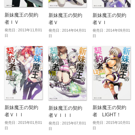
新妹魔王の契約
新妹魔王の契約
新妹魔王の契約
者ＩＶ
者ＶＩ
者Ｖ
発売日 : 2013年11月01
発売日 : 2014年09月01
発売日 : 2014年04月01
日
日
日
新妹魔王の契約
新妹魔王の契約
新妹魔王の契約
者ＶＩＩ
者 LIGHT！
者ＶＩＩＩ
発売日 : 2015年01月01
発売日 : 2015年10月01
発売日 : 2015年07月01
日
日
日