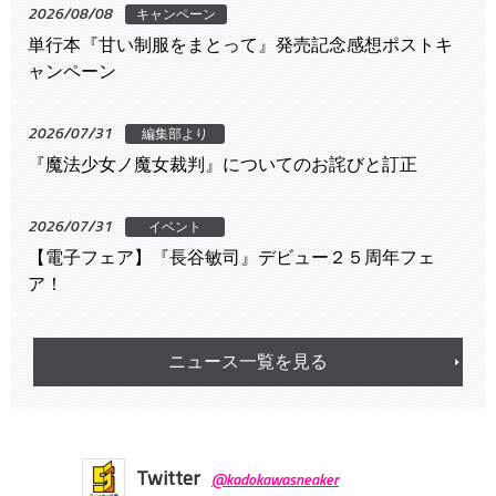
2026/08/08
キャンペーン
単行本『甘い制服をまとって』発売記念感想ポストキ
ャンペーン
2026/07/31
編集部より
『魔法少女ノ魔女裁判』についてのお詫びと訂正
2026/07/31
イベント
【電子フェア】『長谷敏司』デビュー２５周年フェ
ア！
ニュース一覧を見る
Twitter
@kadokawasneaker