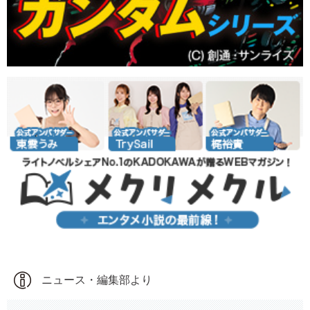
ニュース・編集部より