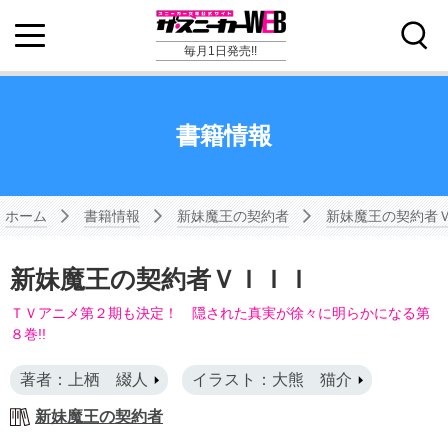
毎月1日発売!!
書籍情報
ホーム
書籍情報
新妹魔王の契約者
新妹魔王の契約者
新妹魔王の契約者ＶＩＩＩ
ＴＶアニメ第２期も決定！ 隠された真実が徐々に明らかになる第
８巻!!
著者：上栖 綴人
イラスト：大熊 猫介
新妹魔王の契約者