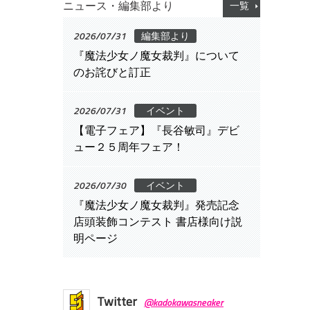
ニュース・編集部より
一覧
2026/07/31
編集部より
『魔法少女ノ魔女裁判』について
のお詫びと訂正
2026/07/31
イベント
【電子フェア】『長谷敏司』デビ
ュー２５周年フェア！
2026/07/30
イベント
『魔法少女ノ魔女裁判』発売記念
店頭装飾コンテスト 書店様向け説
明ページ
Twitter
@kadokawasneaker