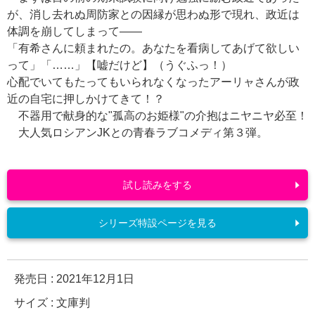
が、消し去れぬ周防家との因縁が思わぬ形で現れ、政近は
体調を崩してしまって――
「有希さんに頼まれたの。あなたを看病してあげて欲しい
って」「……」【嘘だけど】（うぐふっ！）
心配でいてもたってもいられなくなったアーリャさんが政
近の自宅に押しかけてきて！？
不器用で献身的な"孤高のお姫様"の介抱はニヤニヤ必至！
大人気ロシアンJKとの青春ラブコメディ第３弾。
試し読みをする
シリーズ特設ページを見る
発売日 :
2021年12月1日
サイズ : 文庫判