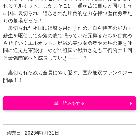
れるエルオット。しかしそこは、遥か昔に自らと同じよう
に国に裏切られ、追放された圧倒的な力を持つ歴代勇者た
ちの墓場だった！
裏切られた祖国に復讐を果たすため、自ら特有の能力・
蘇生を駆使して奈落の底で眠っていた元勇者たちを目覚め
させていくエルオット。歴戦の美少女勇者や天界の姫を仲
間に迎えた軍勢は、やがて祖国の戦力さえも圧倒的に上回
る最強国家へと成長していき――！？
裏切られた奴ら全員にやり返す、国家無双ファンタジー
開幕！！
試し読みをする
発売日 :
2026年7月31日