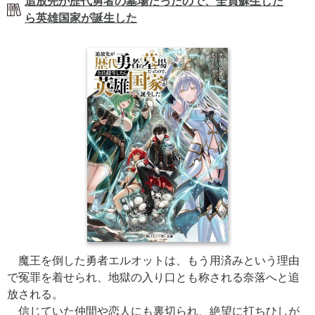
追放先が歴代勇者の墓場だったので、全員蘇生した
ら英雄国家が誕生した
魔王を倒した勇者エルオットは、もう用済みという理由
で冤罪を着せられ、地獄の入り口とも称される奈落へと追
放される。
信じていた仲間や恋人にも裏切られ、絶望に打ちひしが