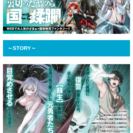
～STORY～