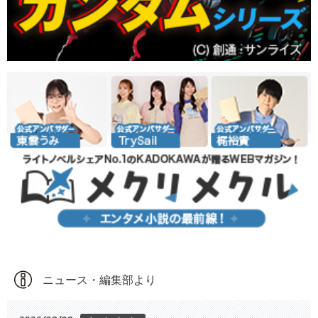
ニュース・編集部より