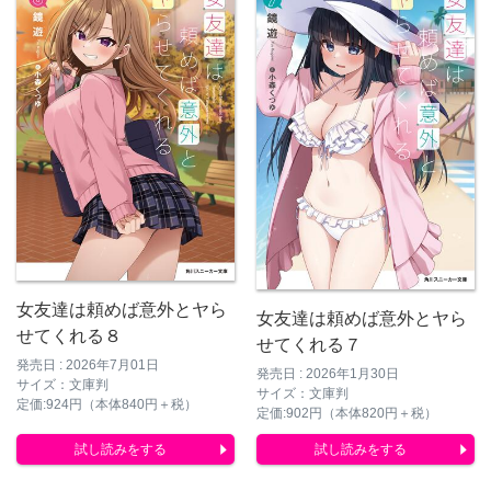
女友達は頼めば意外とヤら
女友達は頼めば意外とヤら
せてくれる８
せてくれる７
発売日 : 2026年7月01日
発売日 : 2026年1月30日
サイズ：文庫判
サイズ：文庫判
定価:924円（本体840円＋税）
定価:902円（本体820円＋税）
試し読みをする
試し読みをする