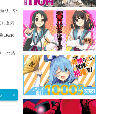
が蘇り、や
ぐに意気
感に結女
”として応
る