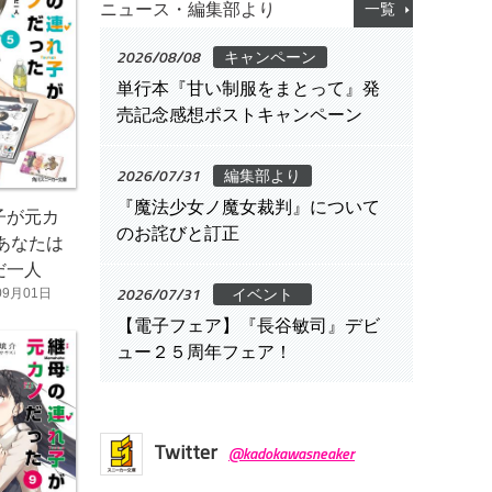
ニュース・編集部より
一覧
2026/08/08
キャンペーン
単行本『甘い制服をまとって』発
売記念感想ポストキャンペーン
2026/07/31
編集部より
『魔法少女ノ魔女裁判』について
子が元カ
のお詫びと訂正
あなたは
だ一人
2026/07/31
イベント
09月01日
【電子フェア】『長谷敏司』デビ
ュー２５周年フェア！
Twitter
@kadokawasneaker