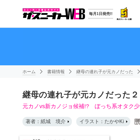
毎月1日発売!!
ホーム
書籍情報
継母の連れ子が元カノだった
継母の連れ子が元カノだった２
元カノvs新カノジョ候補!? ぼっち系オタク
著者：紙城 境介
イラスト：たかやKi