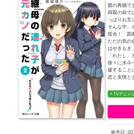
親の再婚で
両親の前で
っぱりお互
そんな中、
投合！ 図
ただの気の
はやきもき
「わたし、
徐々に水斗
援することに
恋と友情と
TVアニメ
発売日 :
2