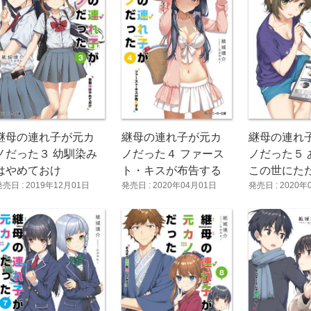
継母の連れ子が元カ
継母の連れ子が元カ
継母の連れ
ノだった３ 幼馴染み
ノだった４ ファース
ノだった５ 
はやめておけ
ト・キスが布告する
この世にた
発売日 : 2019年12月01日
発売日 : 2020年04月01日
発売日 : 2020年