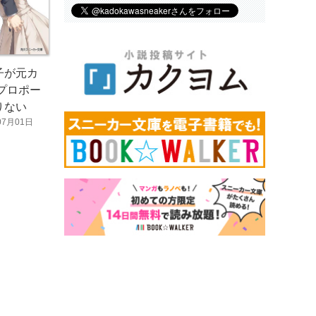
子が元カ
プロポー
りない
07月01日