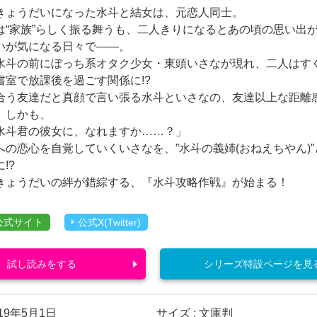
きょうだいになった水斗と結女は、元恋人同士。
は“家族”らしく振る舞うも、二人きりになるとあの頃の思い出
いが気になる日々で――。
水斗の前にぼっち系オタク少女・東頭いさなが現れ、二人はす
書室で放課後を過ごす関係に!?
合う友達だと真顔で言い張る水斗といさなの、友達以上な距離
。しかも、
水斗君の彼女に、なれますか……？」
への恋心を自覚していくいさなを、”水斗の義姉(おねえちやん)
!?
きょうだいの絆が錯綜する、『水斗攻略作戦』が始まる！
公式サイト
公式X(Twitter)
試し読みをする
シリーズ特設ページを見
019年5月1日
サイズ : 文庫判