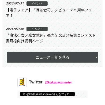
2026/07/31
イベント
【電子フェア】『長谷敏司』デビュー２５周年フェ
ア！
2026/07/30
イベント
『魔法少女ノ魔女裁判』発売記念店頭装飾コンテスト
書店様向け説明ページ
ニュース一覧を見る
Twitter
@kadokawasneaker