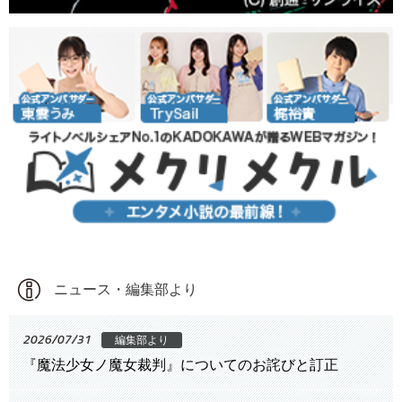
ニュース・編集部より
2026/07/31
編集部より
『魔法少女ノ魔女裁判』についてのお詫びと訂正