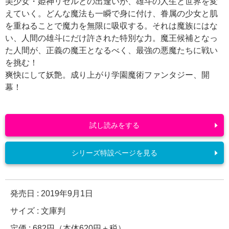
美少女・姫神リゼルとの出逢いが、雄斗の人生と世界を変
えていく。どんな魔法も一瞬で身に付け、眷属の少女と肌
を重ねることで魔力を無限に吸収する。それは魔族にはな
い、人間の雄斗にだけ許された特別な力。魔王候補となっ
た人間が、正義の魔王となるべく、最強の悪魔たちに戦い
を挑む！
爽快にして妖艶。成り上がり学園魔術ファンタジー、開
幕！
試し読みをする
シリーズ特設ページを見る
発売日 :
2019年9月1日
サイズ : 文庫判
定価 : 682円（本体620円＋税）