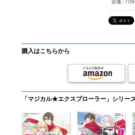
定価 : 7
購入はこちらから
「マジカル★エクスプローラー」シリー