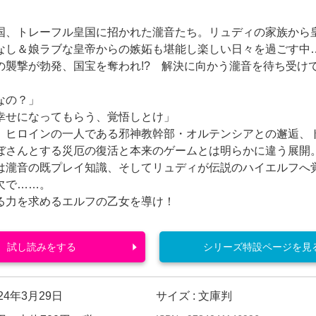
、トレーフル皇国に招かれた瀧音たち。リュディの家族から
なし＆娘ラブな皇帝からの嫉妬も堪能し楽しい日々を過ごす中
の襲撃が勃発、国宝を奪われ!? 解決に向かう瀧音を待ち受け
なの？」
幸せになってもらう、覚悟しとけ」
』ヒロインの一人である邪神教幹部・オルテンシアとの邂逅、
ぼさんとする災厄の復活と本来のゲームとは明らかに違う展開
は瀧音の既プレイ知識、そしてリュディが伝説のハイエルフへ
欠で……。
力を求めるエルフの乙女を導け！
試し読みをする
シリーズ特設ページを見
024年3月29日
サイズ : 文庫判