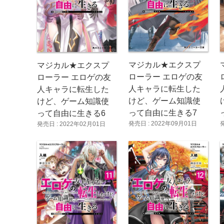
マジカル★エクスプ
マジカル★エクスプ
ローラー エロゲの友
ローラー エロゲの友
人キャラに転生した
人キャラに転生した
けど、ゲーム知識使
けど、ゲーム知識使
って自由に生きる7
って自由に生きる6
発売日 : 2022年09月01日
発売日 : 2022年02月01日