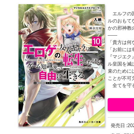
エルフの国
ルのおもて
かの邪神教
――
「貴方は何
「お前には
『マジエク
ル皇国を滅
束のために
ことが不可
全てを守る
発売日 :
2