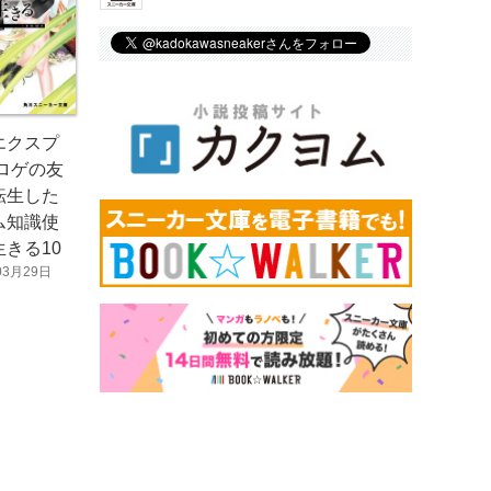
エクスプ
ロゲの友
転生した
ム知識使
きる10
03月29日