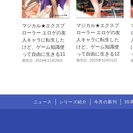
マジカル★エクスプ
マジカル★エクスプ
ローラー エロゲの友
ローラー エロゲの友
人キャラに転生した
人キャラに転生した
けど、ゲーム知識使
けど、ゲーム知識使
って自由に生きる12
って自由に生きる11
発売日 : 2025年10月01日
発売日 : 2024年11月29日
ニュース
シリーズ紹介
今月の新刊
35