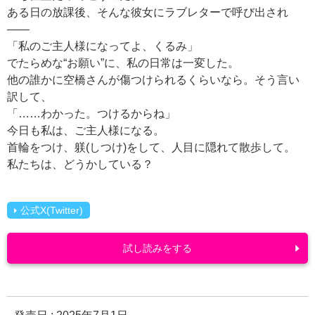
ある日の放課後、そんな彼女にラブレターで呼び出され
――
「私のご主人様になってよ、くるみ」
でたらめな“お願い”に、私の日常は一変した。
他の誰かに空橋さんが傷つけられるくらいなら。そう言い
訳して、
「……わかった。つけるからね」
今日も私は、ご主人様になる。
首輪をつけ、躾(しつけ)をして、人目に隠れて散歩して。
私たちは、どうかしている？
公式X(Twitter)
試し読みをする