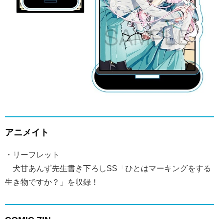
アニメイト
・リーフレット
犬甘あんず先生書き下ろしSS「ひとはマーキングをする
生き物ですか？」を収録！