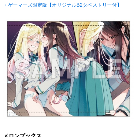
・ゲーマーズ限定版【オリジナルB2タペストリー付】
メロンブックス