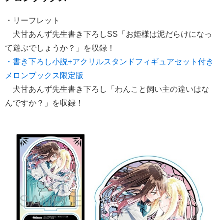
・リーフレット
犬甘あんず先生書き下ろしSS「お姫様は泥だらけになっ
て遊ぶでしょうか？」を収録！
・書き下ろし小説+アクリルスタンドフィギュアセット付き
メロンブックス限定版
犬甘あんず先生書き下ろし「わんこと飼い主の違いはな
んですか？」を収録！