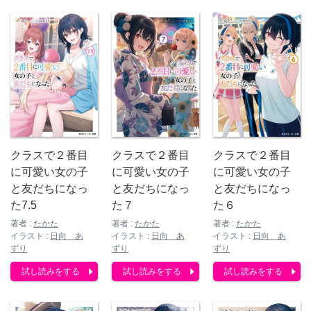
クラスで２番目
クラスで２番目
クラスで２番目
に可愛い女の子
に可愛い女の子
に可愛い女の子
と友だちになっ
と友だちになっ
と友だちになっ
た7.5
た７
た６
著者 :
たかた
著者 :
たかた
著者 :
たかた
イラスト :
日向 あ
イラスト :
日向 あ
イラスト :
日向 あ
ずり
ずり
ずり
試し読みをする
試し読みをする
試し読みをする