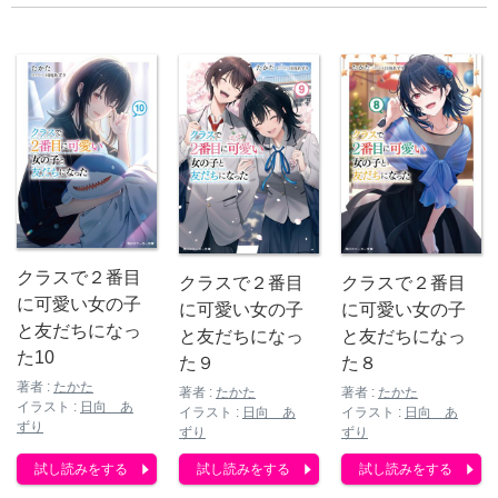
クラスで２番目
クラスで２番目
クラスで２番目
に可愛い女の子
に可愛い女の子
に可愛い女の子
と友だちになっ
と友だちになっ
と友だちになっ
た10
た９
た８
著者 :
たかた
著者 :
たかた
著者 :
たかた
イラスト :
日向 あ
イラスト :
日向 あ
イラスト :
日向 あ
ずり
ずり
ずり
試し読みをする
試し読みをする
試し読みをする