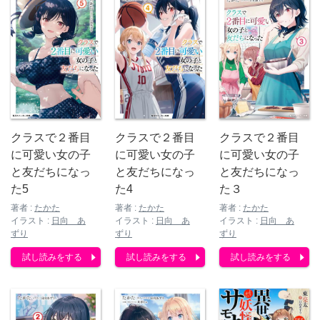
クラスで２番目
クラスで２番目
クラスで２番目
に可愛い女の子
に可愛い女の子
に可愛い女の子
と友だちになっ
と友だちになっ
と友だちになっ
た３
た5
た4
著者 :
たかた
著者 :
たかた
著者 :
たかた
イラスト :
日向 あ
イラスト :
日向 あ
イラスト :
日向 あ
ずり
ずり
ずり
試し読みをする
試し読みをする
試し読みをする