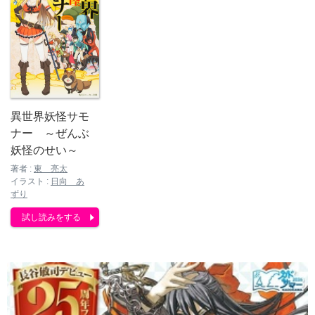
異世界妖怪サモ
ナー ～ぜんぶ
妖怪のせい～
著者 :
東 亮太
イラスト :
日向 あ
ずり
試し読みをする