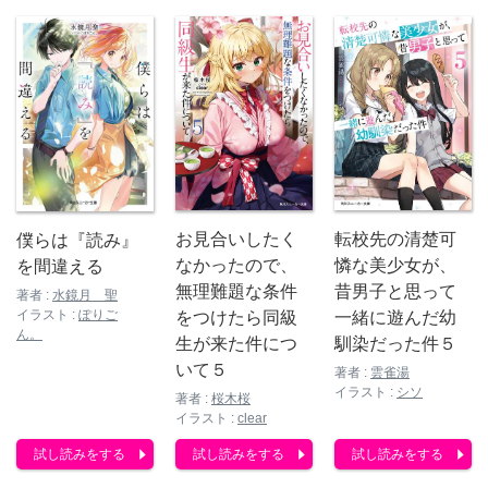
お見合いしたく
転校先の清楚可
僕らは『読み』
なかったので、
憐な美少女が、
を間違える
無理難題な条件
昔男子と思って
著者 :
水鏡月 聖
イラスト :
ぽりご
をつけたら同級
一緒に遊んだ幼
ん。
生が来た件につ
馴染だった件５
いて５
著者 :
雲雀湯
イラスト :
シソ
著者 :
桜木桜
イラスト :
clear
試し読みをする
試し読みをする
試し読みをする