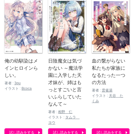
俺の幼馴染はメ
日陰魔女は気づ
血の繋がらない
インヒロインら
かない ～魔法学
私たちが家族に
しい。
園に入学した天
なるたった一つ
才妹が、姉はも
の方法
著者 :
3pu
イラスト :
Bcoca
っとすごいと言
著者 :
雲雀湯
イラスト :
天谷 た
いふらしていた
くみ
なんて～
著者 :
相野 仁
イラスト :
タムラ
ヨウ
試し読みをする
試し読みをする
試し読みをする