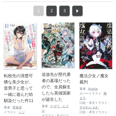
1
2
3
追放先が歴代勇
転校先の清楚可
魔法少女ノ魔女
者の墓場だった
憐な美少女が、
裁判
ので、全員蘇生
昔男子と思って
著者 :
Acacia
したら英雄国家
カバーイラスト :
梅
一緒に遊んだ幼
まろ
が誕生した
馴染だった件11
口絵・本文イラスト :
著者 :
ナガワ ヒイ
著者 :
雲雀湯
すがわら おむ
ロ
イラスト :
シソ
口絵・本文イラスト :
イラスト :
きばとり