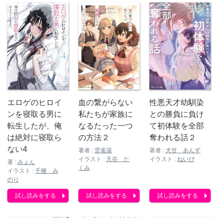
エロゲのヒロイ
血の繋がらない
性悪天才幼馴染
ンを寝取る男に
私たちが家族に
との勝負に負け
転生したが、俺
なるたった一つ
て初体験を全部
は絶対に寝取ら
の方法２
奪われる話２
ない4
著者 :
雲雀湯
著者 :
犬甘 あんず
イラスト :
天谷 た
イラスト :
ねいび
著 :
みょん
くみ
イラスト :
千種 み
のり
試し読みをする
試し読みをする
試し読みをする