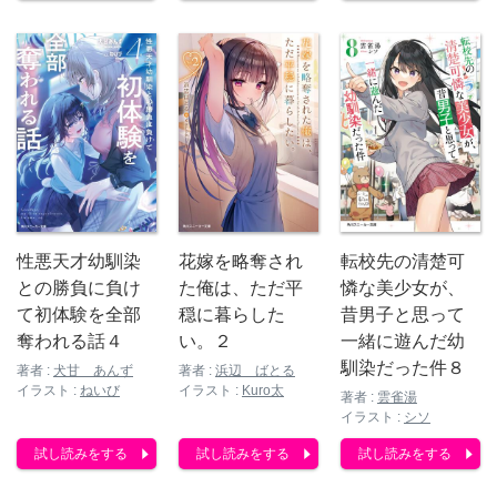
性悪天才幼馴染
花嫁を略奪され
転校先の清楚可
との勝負に負け
た俺は、ただ平
憐な美少女が、
て初体験を全部
穏に暮らした
昔男子と思って
奪われる話４
い。２
一緒に遊んだ幼
馴染だった件８
著者 :
犬甘 あんず
著者 :
浜辺 ばとる
イラスト :
ねいび
イラスト :
Kuro太
著者 :
雲雀湯
イラスト :
シソ
試し読みをする
試し読みをする
試し読みをする