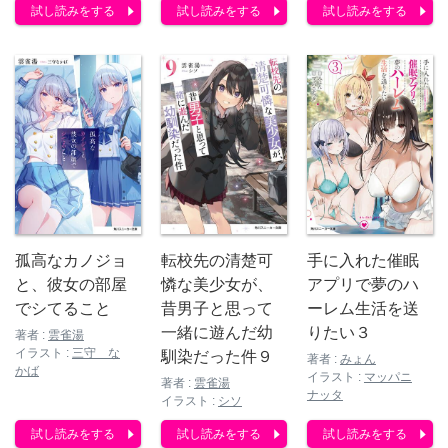
試し読みをする
試し読みをする
試し読みをする
孤高なカノジョ
手に入れた催眠
転校先の清楚可
と、彼女の部屋
アプリで夢のハ
憐な美少女が、
でシてること
ーレム生活を送
昔男子と思って
りたい３
一緒に遊んだ幼
著者 :
雲雀湯
イラスト :
三守 な
馴染だった件９
著者 :
みょん
かば
イラスト :
マッパニ
著者 :
雲雀湯
ナッタ
イラスト :
シソ
試し読みをする
試し読みをする
試し読みをする