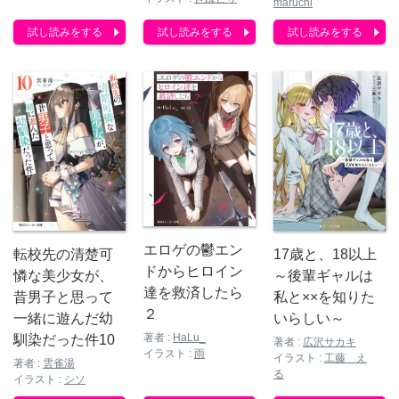
maruchi
試し読みをする
試し読みをする
試し読みをする
エロゲの鬱エン
17歳と、18以上
転校先の清楚可
ドからヒロイン
～後輩ギャルは
憐な美少女が、
達を救済したら
私と××を知りた
昔男子と思って
２
いらしい～
一緒に遊んだ幼
著者 :
HaLu_
馴染だった件10
著者 :
広沢サカキ
イラスト :
雨
イラスト :
工藤 え
著者 :
雲雀湯
る
イラスト :
シソ