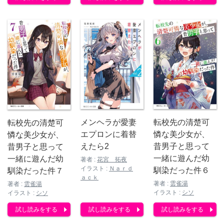
転校先の清楚可
メンヘラが愛妻
転校先の清楚可
憐な美少女が、
エプロンに着替
憐な美少女が、
昔男子と思って
えたら2
昔男子と思って
一緒に遊んだ幼
一緒に遊んだ幼
著者 :
花宮 拓夜
イラスト :
Ｎａｒｄ
馴染だった件６
馴染だった件７
ａｃｋ
著者 :
雲雀湯
著者 :
雲雀湯
イラスト :
シソ
イラスト :
シソ
試し読みをする
試し読みをする
試し読みをする