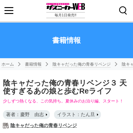
毎月1日発売!!
書籍情報
ホーム
書籍情報
陰キャだった俺の青春リベンジ
陰キ
陰キャだった俺の青春リベンジ３ 天
使すぎるあの娘と歩むReライフ
少しずつ熱くなる、この気持ち。夏休みのお泊り編、スタート！
著者：慶野 由志
イラスト：たん旦
陰キャだった俺の青春リベンジ