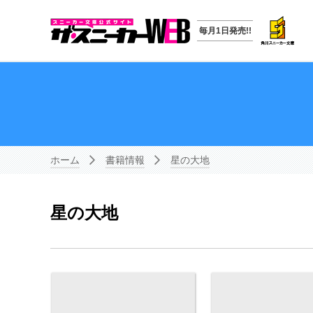
毎月1日発売!!
ホーム
書籍情報
星の大地
星の大地