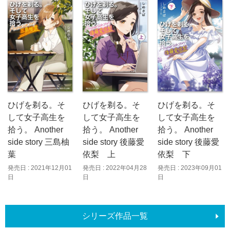
ひげを剃る。そ
ひげを剃る。そ
ひげを剃る。そ
して女子高生を
して女子高生を
して女子高生を
拾う。 Another
拾う。 Another
拾う。 Another
side story 三島柚
side story 後藤愛
side story 後藤愛
葉
依梨 上
依梨 下
発売日 : 2021年12月01
発売日 : 2022年04月28
発売日 : 2023年09月01
日
日
日
シリーズ作品一覧