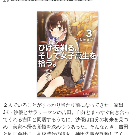
２人でいることがすっかり当たり前になってきた、家出
JK・沙優とサラリーマンの吉田。自分とまっすぐ向き合っ
てくれる吉田と同居するうちに、沙優は自分の将来を見つ
め、実家へ帰る覚悟を決めつつあった。そんなとき、吉田
と同じ会社に、高校時代の彼女・神田先輩が異動してく