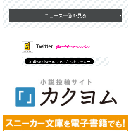
ニュース一覧を見る
Twitter
@kadokawasneaker