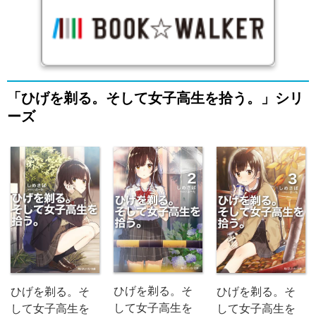
「ひげを剃る。そして女子高生を拾う。」シリ
ーズ
ひげを剃る。そ
ひげを剃る。そ
ひげを剃る。そ
して女子高生を
して女子高生を
して女子高生を