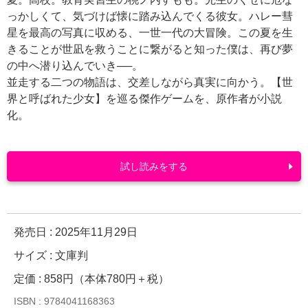
っかしくて、気づけば懐に踏み込んでくる彼女。ハレー彗
星を最高の写真に収める、一世一代の大冒険。この夏を生
きることが世凪を救うことに繋がると知った僕は、再び夢
の中へ潜り込んでいき──。
並走する二つの物語は、交差しながら真実に向かう。【世
界と呼ばれた少女】を巡る傑作ゲームを、原作者が小説
化。
試し読みをする
発売日 :
2025年11月29日
サイズ : 文庫判
定価 : 858円（本体780円＋税）
ISBN : 9784041168363