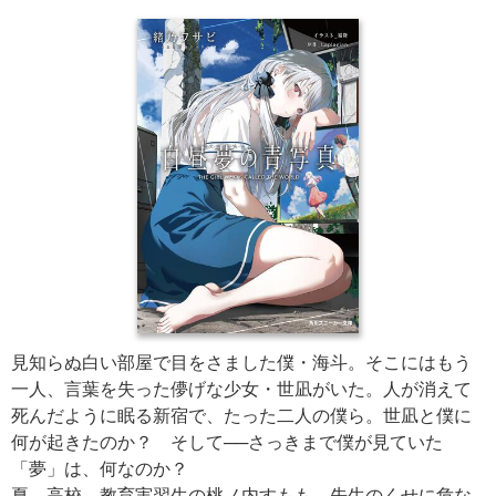
見知らぬ白い部屋で目をさました僕・海斗。そこにはもう
一人、言葉を失った儚げな少女・世凪がいた。人が消えて
死んだように眠る新宿で、たった二人の僕ら。世凪と僕に
何が起きたのか？ そして──さっきまで僕が見ていた
「夢」は、何なのか？
夏。高校。教育実習生の桃ノ内すもも。先生のくせに危な