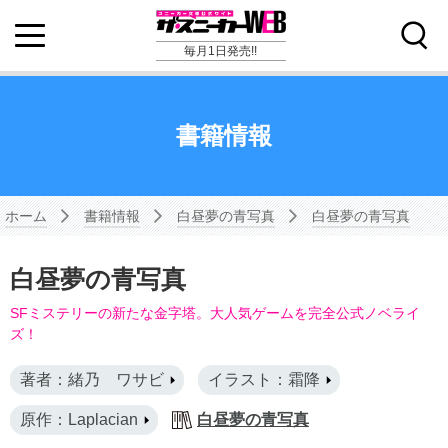
毎月1日発売!!
書籍情報
ホーム
書籍情報
白昼夢の青写真
白昼夢の青写真
白昼夢の青写真
SFミステリーの新たな金字塔。大人気ゲームを完全公式ノベライ
ズ！
著者：緒乃 ワサビ
イラスト：霜降
原作：Laplacian
白昼夢の青写真