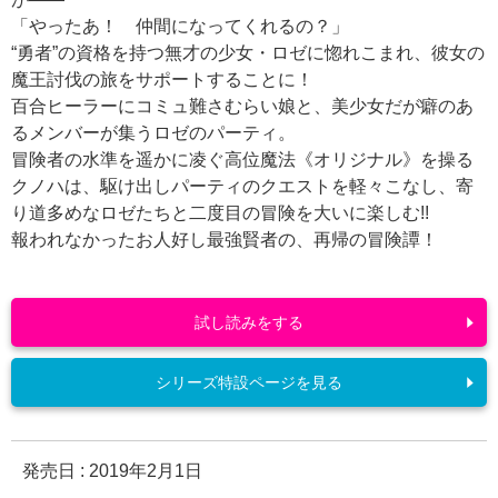
「やったあ！ 仲間になってくれるの？」
“勇者”の資格を持つ無才の少女・ロゼに惚れこまれ、彼女の
魔王討伐の旅をサポートすることに！
百合ヒーラーにコミュ難さむらい娘と、美少女だが癖のあ
るメンバーが集うロゼのパーティ。
冒険者の水準を遥かに凌ぐ高位魔法《オリジナル》を操る
クノハは、駆け出しパーティのクエストを軽々こなし、寄
り道多めなロゼたちと二度目の冒険を大いに楽しむ!!
報われなかったお人好し最強賢者の、再帰の冒険譚！
試し読みをする
シリーズ特設ページを見る
発売日 :
2019年2月1日