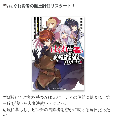
はぐれ賢者の魔王討伐リスタート！
ずば抜けた才能を持つがゆえパーティの仲間に疎まれ、第
一線を退いた大魔法使い・クノハ。
辺境に暮らし、ピンチの冒険者を密かに助ける毎日だった
が――