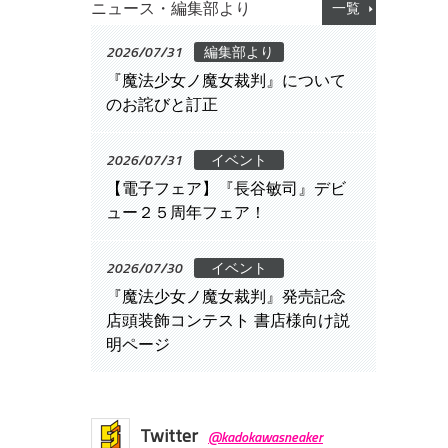
ニュース・編集部より
一覧
2026/07/31
編集部より
『魔法少女ノ魔女裁判』について
のお詫びと訂正
2026/07/31
イベント
【電子フェア】『長谷敏司』デビ
ュー２５周年フェア！
2026/07/30
イベント
『魔法少女ノ魔女裁判』発売記念
店頭装飾コンテスト 書店様向け説
明ページ
Twitter
@kadokawasneaker