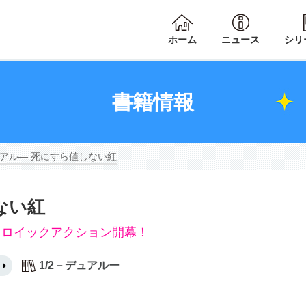
ホーム
ニュース
シリ
書籍情報
ュアル― 死にすら値しない紅
ない紅
ヒロイックアクション開幕！
1/2－デュアルー