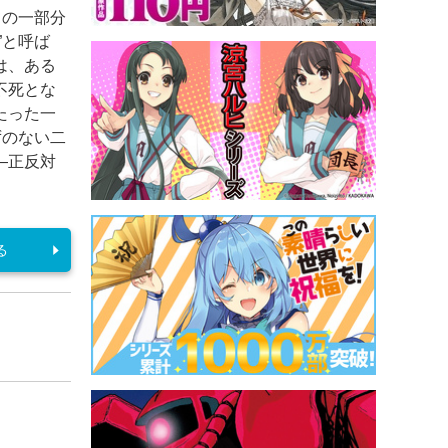
ての一部分
”と呼ば
は、ある
不死とな
たった一
ずのない二
―正反対
る