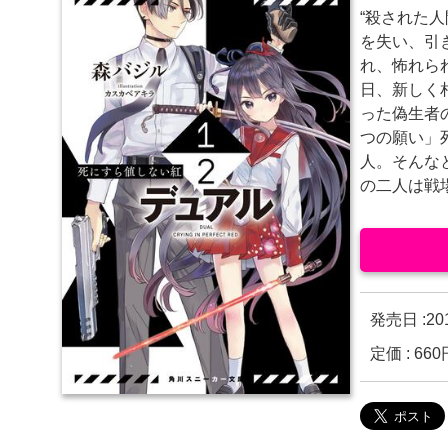
“殺された
を失い、引
れ、怖れら
日、新しく
った偽生者
つの願い」
人。そんな
の二人は戦
発売日 :
2
定価 : 6