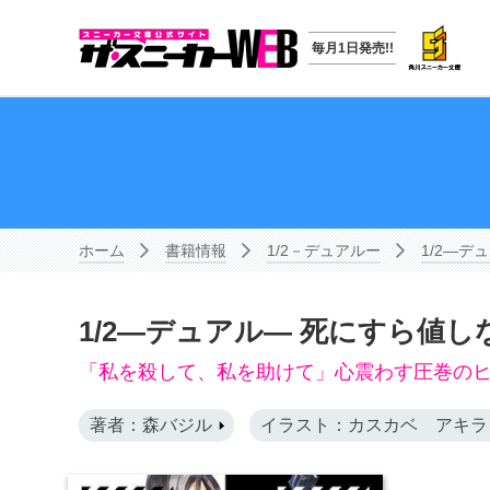
毎月1日発売!!
ホーム
書籍情報
1/2－デュアルー
1/2―デ
1/2―デュアル― 死にすら値し
「私を殺して、私を助けて」心震わす圧巻の
著者：森バジル
イラスト：カスカベ アキラ