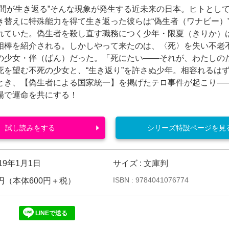
人間が生き返る”そんな現象が発生する近未来の日本。ヒトとし
き替えに特殊能力を得て生き返った彼らは“偽生者（ワナビー）
れていた。偽生者を殺し直す職務につく少年・限夏（きりか）
相棒を紹介される。しかしやって来たのは、〈死〉を失い不老
の少女・伴（ばん）だった。「死にたい――それが、わたしの
死を望む不死の少女と、“生き返り”を許さぬ少年。相容れるは
とき、【偽生者による国家統一】を掲げたテロ事件が起こり―
場で運命を共にする！
試し読みをする
シリーズ特設ページを見
019年1月1日
サイズ : 文庫判
ISBN : 9784041076774
60円（本体600円＋税）
LINEで送る