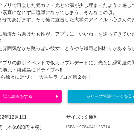
アプリで再会した元カノ・光との溝が少し埋まったように感じ
い素直になれず口喧嘩になってしまう、そんなこの頃。
させてあげます」そう俺に宣言した大学のアイドル・心さんの
――
に痴漢から助けた女性が、アプリに「いいね」を送ってきてい
?
た雰囲気ながら艶っぽい彼女、どうやら縁司と関わりがあるら
アプリの割引イベントで仮カップルデートに、光とは縁司達の
の地元・淡路島にドライブへ!!
”から徐々に近づく、大学生ラブコメ第２巻！
試し読みをする
シリーズ特設ページを見
022年12月1日
サイズ : 文庫判
ISBN : 9784041126714
26円（本体660円＋税）