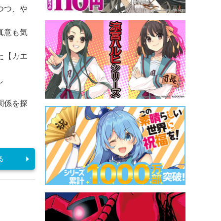
つつ、や
真意も気
た【カエ
し
関係を探
る