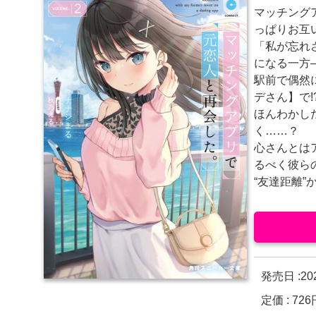
マッチング
っぱりお互
「私が忘れ
になる一方
駅前で偶然
デさん】で!
ほんわかし
く……？
心さんとは
るべく彼ら
“友達距離
発売日 :
2
定価 : 7