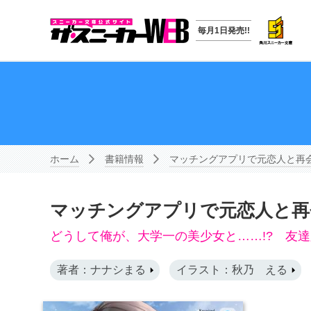
毎月1日発売!!
ホーム
書籍情報
マッチングアプリで元恋人と再
マッチングアプリで元恋人と再
どうして俺が、大学一の美少女と……!? 友
著者：ナナシまる
イラスト：秋乃 える