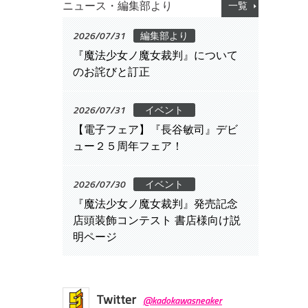
ニュース・編集部より
一覧
2026/07/31
編集部より
『魔法少女ノ魔女裁判』について
のお詫びと訂正
2026/07/31
イベント
【電子フェア】『長谷敏司』デビ
ュー２５周年フェア！
2026/07/30
イベント
『魔法少女ノ魔女裁判』発売記念
店頭装飾コンテスト 書店様向け説
明ページ
Twitter
@kadokawasneaker