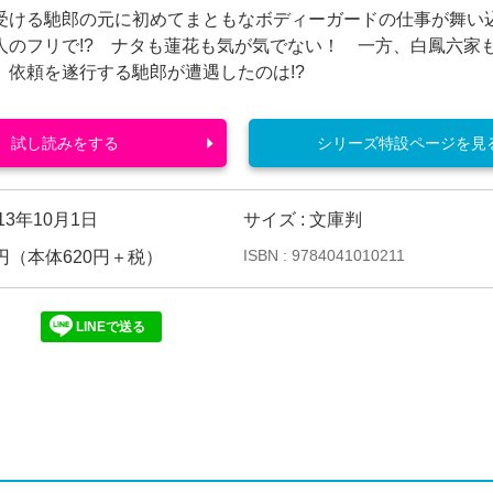
受ける馳郎の元に初めてまともなボディーガードの仕事が舞い
人のフリで!? ナタも蓮花も気が気でない！ 一方、白鳳六家
。依頼を遂行する馳郎が遭遇したのは!?
試し読みをする
シリーズ特設ページを見
013年10月1日
サイズ : 文庫判
ISBN : 9784041010211
82円（本体620円＋税）
LINEで送る