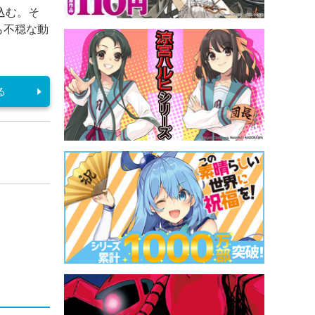
込む。そ
も不穏な動
る