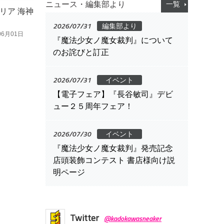
ニュース・編集部より
一覧
リア 海神
2026/07/31
編集部より
06月01日
『魔法少女ノ魔女裁判』について
のお詫びと訂正
2026/07/31
イベント
【電子フェア】『長谷敏司』デビ
ュー２５周年フェア！
2026/07/30
イベント
『魔法少女ノ魔女裁判』発売記念
店頭装飾コンテスト 書店様向け説
明ページ
Twitter
@kadokawasneaker