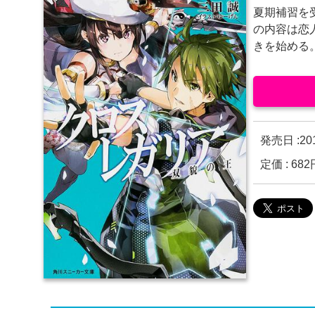
夏期補習を
の内容は恋
きを始める
発売日 :
2
定価 : 6