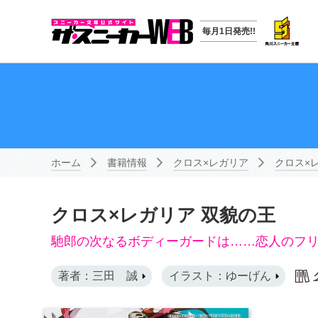
毎月1日発売!!
ホーム
書籍情報
クロス×レガリア
クロス×
クロス×レガリア 双貌の王
馳郎の次なるボディーガードは……恋人のフ
著者：三田 誠
イラスト：ゆーげん