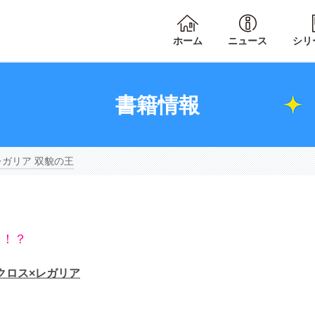
ホーム
ニュース
シリ
書籍情報
レガリア 双貌の王
リ！？
クロス×レガリア