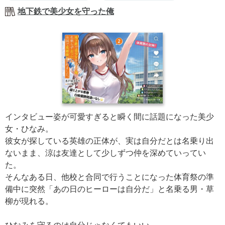
地下鉄で美少女を守った俺
インタビュー姿が可愛すぎると瞬く間に話題になった美少
女・ひなみ。
彼女が探している英雄の正体が、実は自分だとは名乗り出
ないまま、涼は友達として少しずつ仲を深めていってい
た。
そんなある日、他校と合同で行うことになった体育祭の準
備中に突然「あの日のヒーローは自分だ」と名乗る男・草
柳が現れる。