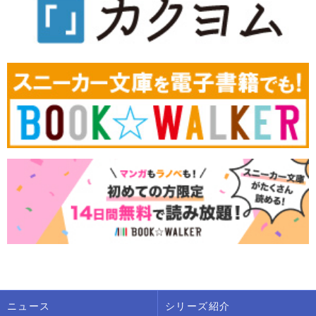
ニュース
シリーズ紹介