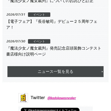
『魔法少女ノ魔女裁判』についてのお詫びと訂正
2026/07/31
イベント
【電子フェア】『長谷敏司』デビュー２５周年フェ
ア！
2026/07/30
イベント
『魔法少女ノ魔女裁判』発売記念店頭装飾コンテスト
書店様向け説明ページ
ニュース一覧を見る
Twitter
@kadokawasneaker