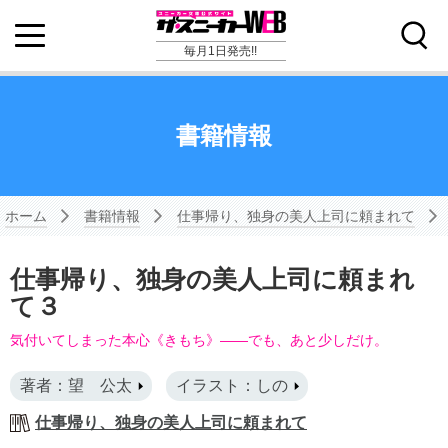
毎月1日発売!!
書籍情報
ホーム
書籍情報
仕事帰り、独身の美人上司に頼まれて
仕事帰り、独身の美人上司に頼まれ
て３
気付いてしまった本心《きもち》――でも、あと少しだけ。
著者：望 公太
イラスト：しの
仕事帰り、独身の美人上司に頼まれて