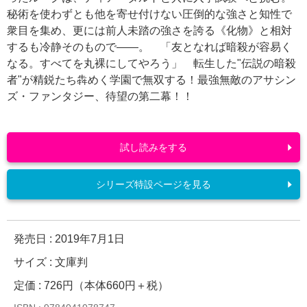
秘術を使わずとも他を寄せ付けない圧倒的な強さと知性で
衆目を集め、更には前人未踏の強さを誇る《化物》と相対
するも冷静そのもので――。 「友となれば暗殺が容易く
なる。すべてを丸裸にしてやろう」 転生した"伝説の暗殺
者"が精鋭たち犇めく学園で無双する！最強無敵のアサシン
ズ・ファンタジー、待望の第二幕！！
試し読みをする
シリーズ特設ページを見る
発売日 :
2019年7月1日
サイズ : 文庫判
定価 : 726円（本体660円＋税）