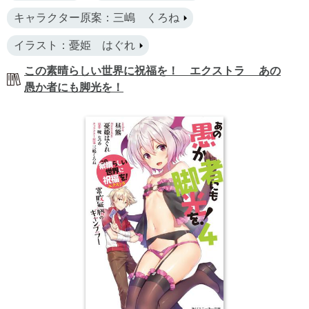
キャラクター原案：三嶋 くろね
イラスト：憂姫 はぐれ
この素晴らしい世界に祝福を！ エクストラ あの
愚か者にも脚光を！