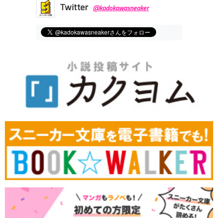
Twitter
@kadokawasneaker