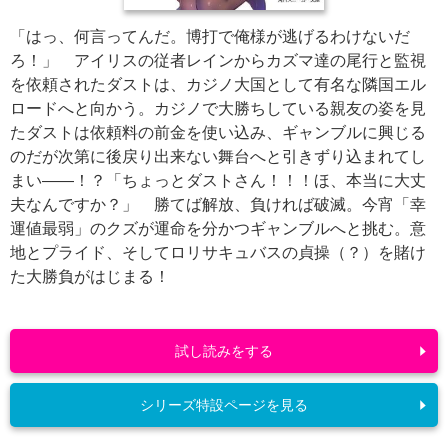
「はっ、何言ってんだ。博打で俺様が逃げるわけないだ
ろ！」 アイリスの従者レインからカズマ達の尾行と監視
を依頼されたダストは、カジノ大国として有名な隣国エル
ロードへと向かう。カジノで大勝ちしている親友の姿を見
たダストは依頼料の前金を使い込み、ギャンブルに興じる
のだが次第に後戻り出来ない舞台へと引きずり込まれてし
まい――！？「ちょっとダストさん！！！ほ、本当に大丈
夫なんですか？」 勝てば解放、負ければ破滅。今宵「幸
運値最弱」のクズが運命を分かつギャンブルへと挑む。意
地とプライド、そしてロリサキュバスの貞操（？）を賭け
た大勝負がはじまる！
試し読みをする
シリーズ特設ページを見る