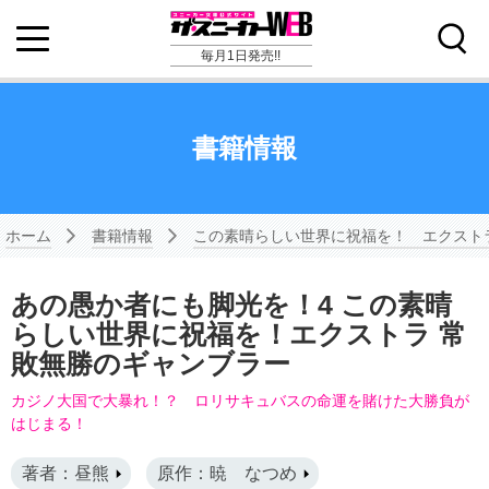
毎月1日発売!!
書籍情報
ホーム
書籍情報
この素晴らしい世界に祝福を！ エクスト
あの愚か者にも脚光を！4 この素晴
らしい世界に祝福を！エクストラ 常
敗無勝のギャンブラー
カジノ大国で大暴れ！？ ロリサキュバスの命運を賭けた大勝負が
はじまる！
著者：昼熊
原作：暁 なつめ