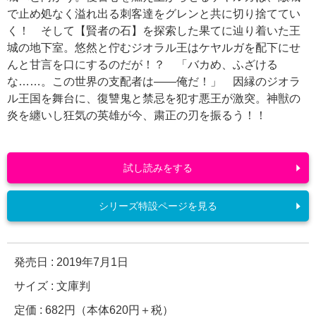
で止め処なく溢れ出る刺客達をグレンと共に切り捨ててい
く！ そして【賢者の石】を探索した果てに辿り着いた王
城の地下室。悠然と佇むジオラル王はケヤルガを配下にせ
んと甘言を口にするのだが！？ 「バカめ、ふざける
な……。この世界の支配者は――俺だ！」 因縁のジオラ
ル王国を舞台に、復讐鬼と禁忌を犯す悪王が激突。神獣の
炎を纏いし狂気の英雄が今、粛正の刃を振るう！！
試し読みをする
シリーズ特設ページを見る
発売日 :
2019年7月1日
サイズ : 文庫判
定価 : 682円（本体620円＋税）