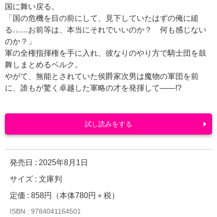
国に舞い戻る。
「国の危機を目の前にして、見下していたはずの俺に縋
る……お前等は、本当にそれでいいのか？ 何も感じない
のか？」
軍の全権指揮権を手に入れ、彼なりのやり方で騎士団を鼓
舞しまとめるベルク。
やがて、無能とされていた侯爵家次男は魔物の軍団を前
に、誰もが驚く卓越した軍略の才を発揮して――!?
試し読みをする
発売日 :
2025年8月1日
サイズ : 文庫判
定価 : 858円（本体780円＋税）
ISBN : 9784041164501