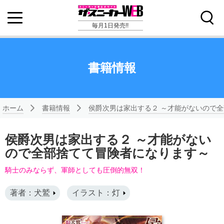
毎月1日発売!!
書籍情報
ホーム
書籍情報
侯爵次男は家出する２ ～才能がないので
侯爵次男は家出する２ ～才能がない
ので全部捨てて冒険者になります～
騎士のみならず、軍師としても圧倒的無双！
著者：犬鷲
イラスト：灯