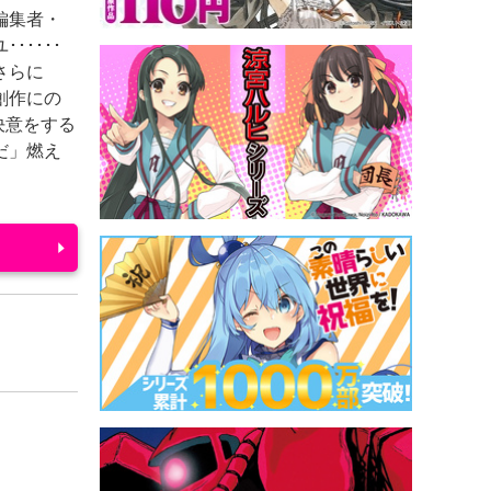
編集者・
････
さらに
創作にの
決意をする
だ」燃え