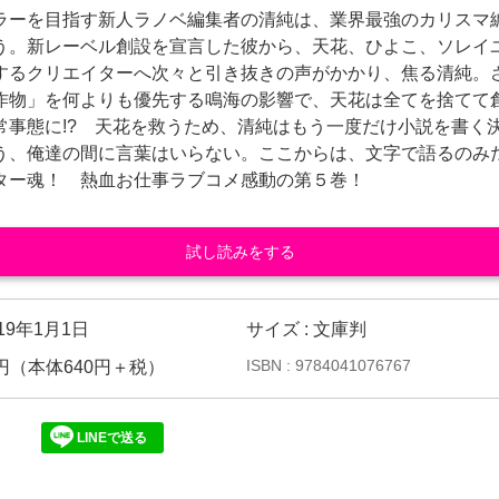
ラーを目指す新人ラノベ編集者の清純は、業界最強のカリスマ
う。新レーベル創設を宣言した彼から、天花、ひよこ、ソレイユ･･
するクリエイターへ次々と引き抜きの声がかかり、焦る清純。
作物」を何よりも優先する鳴海の影響で、天花は全てを捨てて
常事態に!? 天花を救うため、清純はもう一度だけ小説を書く
う、俺達の間に言葉はいらない。ここからは、文字で語るのみ
ター魂！ 熱血お仕事ラブコメ感動の第５巻！
試し読みをする
019年1月1日
サイズ : 文庫判
ISBN : 9784041076767
04円（本体640円＋税）
LINEで送る