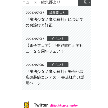
ニュース・編集部より
一覧
2026/07/31
編集部より
『魔法少女ノ魔女裁判』について
のお詫びと訂正
2026/07/31
イベント
【電子フェア】『長谷敏司』デビ
ュー２５周年フェア！
2026/07/30
イベント
『魔法少女ノ魔女裁判』発売記念
店頭装飾コンテスト 書店様向け説
明ページ
Twitter
@kadokawasneaker