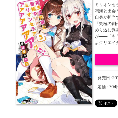
ミリオンセ
鳴海と出会
自身が担当
「究極の創
めり込む異
が――「も
よクリエイ
発売日 :
2
定価 : 7