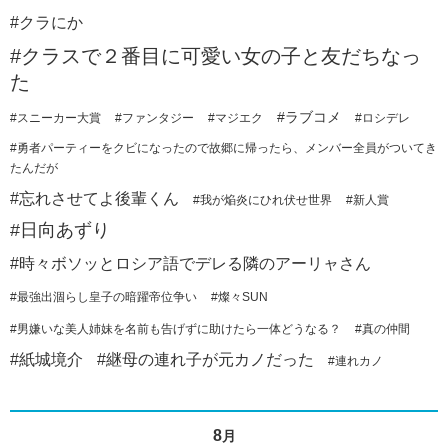
#クラにか
#クラスで２番目に可愛い女の子と友だちなっ
た
#ラブコメ
#スニーカー大賞
#ファンタジー
#マジエク
#ロシデレ
#勇者パーティーをクビになったので故郷に帰ったら、メンバー全員がついてき
たんだが
#忘れさせてよ後輩くん
#我が焔炎にひれ伏せ世界
#新人賞
#日向あずり
#時々ボソッとロシア語でデレる隣のアーリャさん
#最強出涸らし皇子の暗躍帝位争い
#燦々SUN
#男嫌いな美人姉妹を名前も告げずに助けたら一体どうなる？
#真の仲間
#紙城境介
#継母の連れ子が元カノだった
#連れカノ
8
月