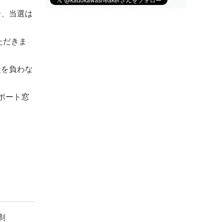
合、当選は
ただきま
責を負わな
ポート窓
剃