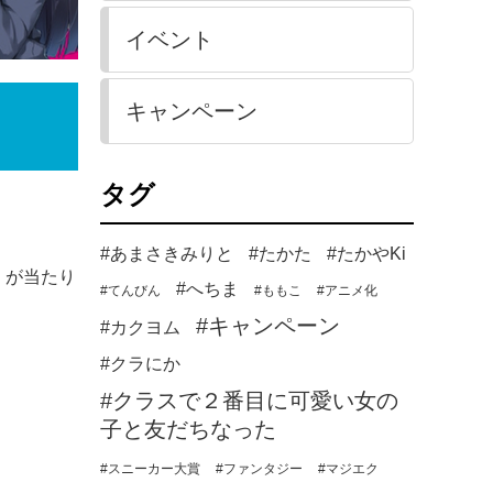
イベント
キャンペーン
タグ
#あまさきみりと
#たかた
#たかやKi
》が当たり
#へちま
#てんびん
#ももこ
#アニメ化
#キャンペーン
#カクヨム
#クラにか
#クラスで２番目に可愛い女の
子と友だちなった
#スニーカー大賞
#ファンタジー
#マジエク