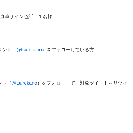
ト直筆サイン色紙 １名様
ウント（
@tsurekano
）をフォローしている方
ント（
@tsurekano
）をフォローして、対象ツイートをリツイー