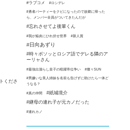
#ラブコメ
#ロシデレ
#勇者パーティーをクビになったので故郷に帰った
ら、メンバー全員がついてきたんだが
#忘れさせてよ後輩くん
#我が焔炎にひれ伏せ世界
#新人賞
#日向あずり
#時々ボソッとロシア語でデレる隣のア
ーリャさん
#最強出涸らし皇子の暗躍帝位争い
#燦々SUN
#男嫌いな美人姉妹を名前も告げずに助けたら一体ど
トくださ
うなる？
#紙城境介
#真の仲間
#継母の連れ子が元カノだった
#連れカノ