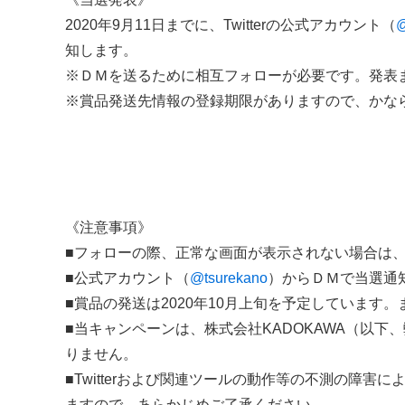
2020年9月11日までに、Twitterの公式アカウント（
@
知します。
※ＤＭを送るために相互フォローが必要です。発表
※賞品発送先情報の登録期限がありますので、かならず
《注意事項》
■フォローの際、正常な画面が表示されない場合は、T
■公式アカウント（
@tsurekano
）からＤＭで当選通
■賞品の発送は2020年10月上旬を予定しています
■当キャンペーンは、株式会社KADOKAWA（以下、弊社
りません。
■Twitterおよび関連ツールの動作等の不測の障
ますので、あらかじめご了承ください。