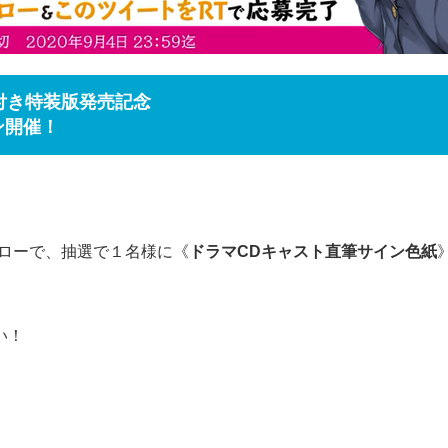
付き特装版発売記念
ン開催！
フォローで、抽選で１名様に《
ドラマCDキャスト直筆サイン色紙
い！