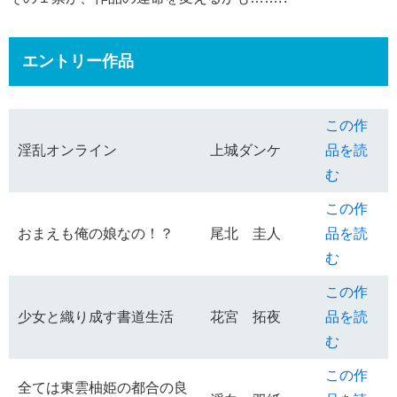
エントリー作品
この作
淫乱オンライン
上城ダンケ
品を読
む
この作
おまえも俺の娘なの！？
尾北 圭人
品を読
む
この作
少女と織り成す書道生活
花宮 拓夜
品を読
む
この作
全ては東雲柚姫の都合の良