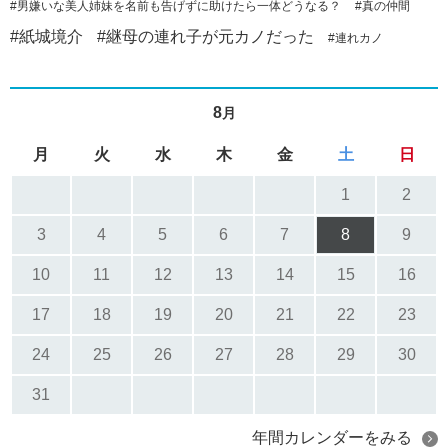
#男嫌いな美人姉妹を名前も告げずに助けたら一体どうなる？
#真の仲間
#紙城境介
#継母の連れ子が元カノだった
#連れカノ
8
月
月
火
水
木
金
土
日
1
2
3
4
5
6
7
8
9
10
11
12
13
14
15
16
17
18
19
20
21
22
23
24
25
26
27
28
29
30
31
年間カレンダーをみる