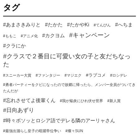
タグ
#あまさきみりと
#たかた
#たかやKi
#へちま
#てんびん
#キャンペーン
#カクヨム
#ももこ
#アニメ化
#クラにか
#クラスで２番目に可愛い女の子と友だちなっ
た
#ラブコメ
#スニーカー大賞
#ファンタジー
#マジエク
#ロシデレ
#勇者パーティーをクビになったので故郷に帰ったら、メンバー全員がついてき
たんだが
#忘れさせてよ後輩くん
#我が焔炎にひれ伏せ世界
#新人賞
#日向あずり
#時々ボソッとロシア語でデレる隣のアーリャさん
#最強出涸らし皇子の暗躍帝位争い
#燦々SUN