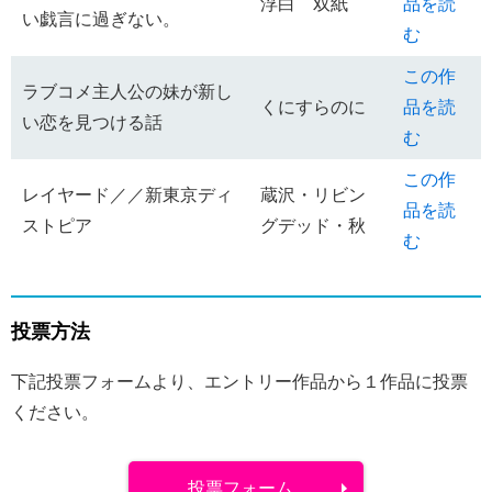
浮白 双紙
品を読
い戯言に過ぎない。
む
この作
ラブコメ主人公の妹が新し
くにすらのに
品を読
い恋を見つける話
む
この作
レイヤード／／新東京ディ
蔵沢・リビン
品を読
ストピア
グデッド・秋
む
投票方法
下記投票フォームより、エントリー作品から１作品に投票
ください。
投票フォーム