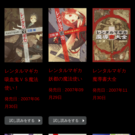
レンタルマギカ
レンタルマギカ
レンタルマギカ
妖都の魔法使い
魔導書大全
吸血鬼ＶＳ魔法
使い！
発売日 :
2007年09
発売日 :
2007年11
月29日
月30日
発売日 :
2007年06
月30日
試し読みをする
試し読みをする