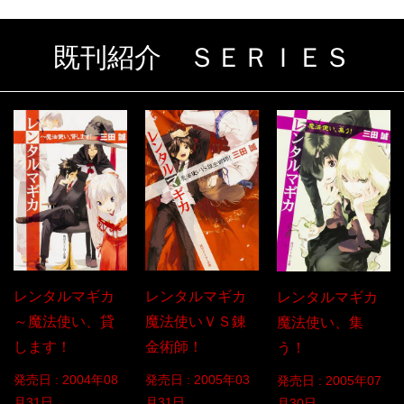
既刊紹介 ＳＥＲＩＥＳ
レンタルマギカ
レンタルマギカ
レンタルマギカ
～魔法使い、貸
魔法使いＶＳ錬
魔法使い、集
します！
金術師！
う！
発売日 :
2004年08
発売日 :
2005年03
発売日 :
2005年07
月31日
月31日
月30日