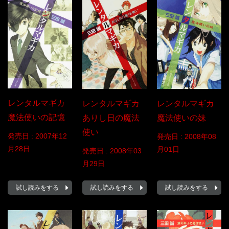
レンタルマギカ
レンタルマギカ
レンタルマギカ
魔法使いの記憶
魔法使いの妹
ありし日の魔法
使い
発売日 :
2007年12
発売日 :
2008年08
月28日
月01日
発売日 :
2008年03
月29日
試し読みをする
試し読みをする
試し読みをする