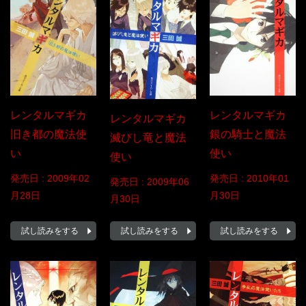
レンタルマギカ
レンタルマギカ
レンタルマギカ
旧き都の魔法使
銀の騎士と魔法
滅びし竜と魔法
い
使い
使い
発売日 :
2009年02
発売日 :
2010年01
発売日 :
2009年06
月28日
月30日
月30日
試し読みをする
試し読みをする
試し読みをする