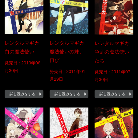
レンタルマギカ
レンタルマギカ
レンタルマギカ
白の魔法使い
魔法使いの妹、
争乱の魔法使い
再び
たち
発売日 :
2010年06
月30日
発売日 :
2011年01
発売日 :
2011年07
月29日
月30日
試し読みをする
試し読みをする
試し読みをする