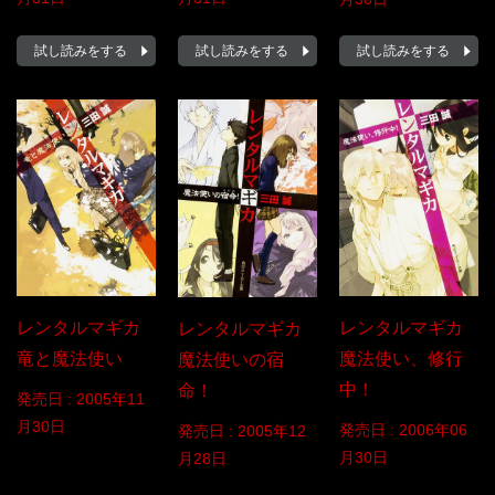
試し読みをする
試し読みをする
試し読みをする
レンタルマギカ
レンタルマギカ
レンタルマギカ
竜と魔法使い
魔法使い、修行
魔法使いの宿
中！
命！
発売日 :
2005年11
月30日
発売日 :
2006年06
発売日 :
2005年12
月30日
月28日