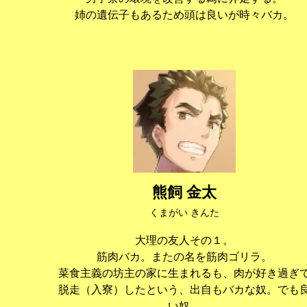
姉の遺伝子もあるため頭は良いが時々バカ。
熊飼 金太
くまがい きんた
大理の友人その１。
筋肉バカ。またの名を筋肉ゴリラ。
菜食主義の坊主の家に生まれるも、肉が好き過ぎ
脱走（入寮）したという、出自もバカな奴。でも
い奴。