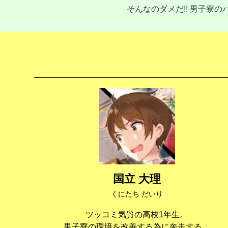
そんなのダメだ!! 男子寮
国立 大理
くにたち だいり
ツッコミ気質の高校1年生。
男子寮の環境を改善する為に奔走する。