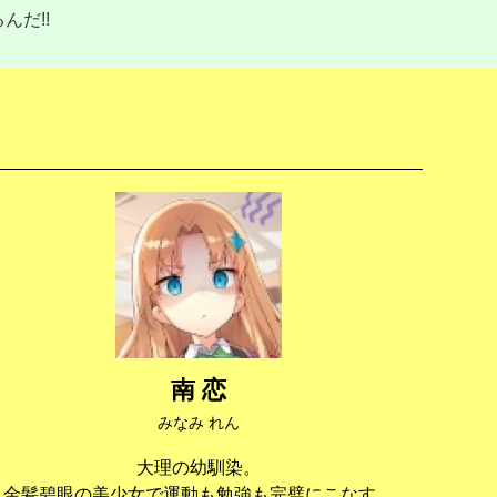
んだ!!
南 恋
みなみ れん
大理の幼馴染。
金髪碧眼の美少女で運動も勉強も完璧にこなす。