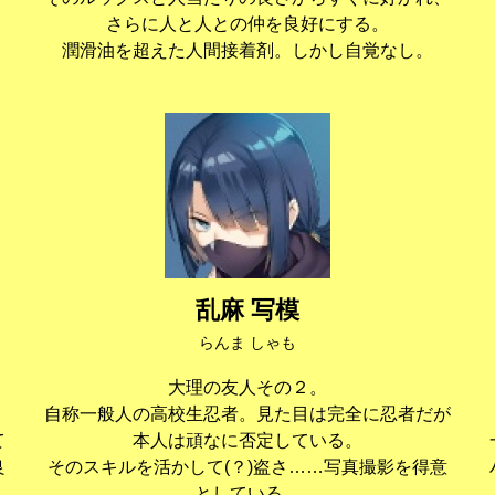
さらに人と人との仲を良好にする。
潤滑油を超えた人間接着剤。しかし自覚なし。
乱麻 写模
らんま しゃも
大理の友人その２。
自称一般人の高校生忍者。見た目は完全に忍者だが
て
本人は頑なに否定している。
良
そのスキルを活かして(？)盗さ……写真撮影を得意
としている。