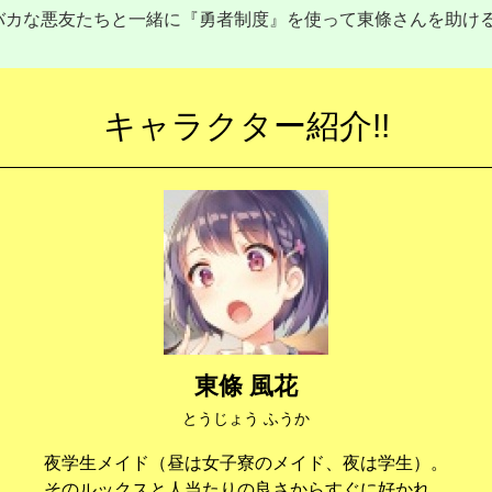
のバカな悪友たちと一緒に『勇者制度』を使って東條さんを助ける
キャラクター紹介!!
東條 風花
とうじょう ふうか
夜学生メイド（昼は女子寮のメイド、夜は学生）。
そのルックスと人当たりの良さからすぐに好かれ、