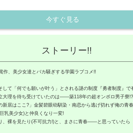
今すぐ見る
ストーリー!!
賞作、美少女達とバカ騒ぎする学園ラブコメ!!
そして「何でも願いが叶う」とされる謎の制度『勇者制度』で
大理を待ち受けていたのは――築118年の超オンボロ男子寮!
の新居はここ?」金髪碧眼幼馴染・南恋から逃げ切れず俺の青
巨乳美少女)と仲良くなり一変!
り、裸を見たり(不可抗力!)と、まさに青春――と思っていたら