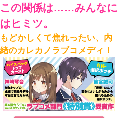
この関係は……みんなに
はヒミツ。
もどかしくて焦れったい、内
緒のカレカノラブコメディ！