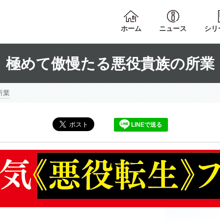
ホーム
ニュース
シリ
極めて傲慢たる悪役貴族の所業
所業
LINEで送る