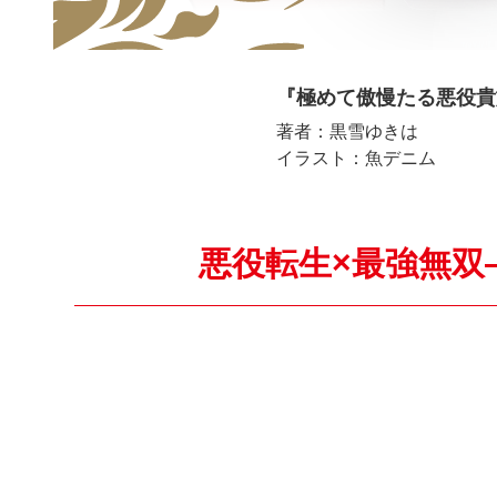
『極めて傲慢たる悪役貴
著者：黒雪ゆきは
イラスト：魚デニム
悪役転生×最強無双