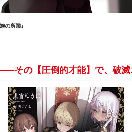
族の所業』
――その【圧倒的才能】で、破