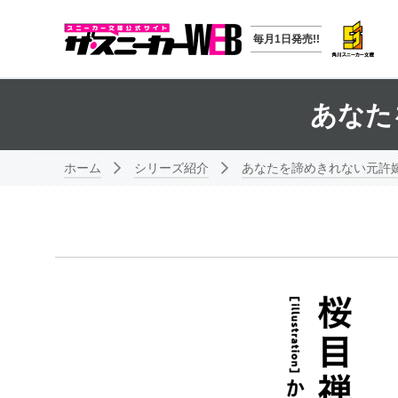
毎月1日発売!!
あなた
ホーム
シリーズ紹介
あなたを諦めきれない元許