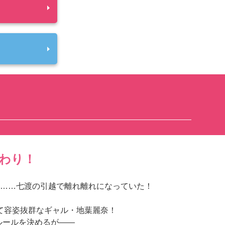
わり！
……七渡の引越で離れ離れになっていた！
て容姿抜群なギャル・地葉麗奈！
ルールを決めるが――