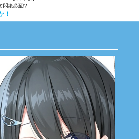
悶絶必至!?
か！