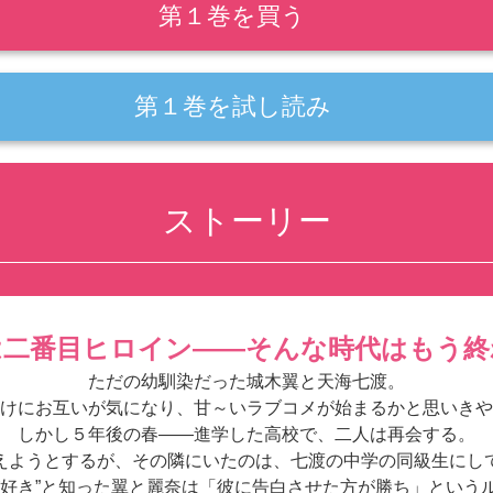
第１巻を買う
第１巻を試し読み
ストーリー
は二番目ヒロイン――そんな時代はもう終
ただの幼馴染だった城木翼と天海七渡。
けにお互いが気になり、甘～いラブコメが始まるかと思いきや
しかし５年後の春――進学した高校で、二人は再会する。
えようとするが、その隣にいたのは、七渡の中学の同級生にし
が好き”と知った翼と麗奈は「彼に告白させた方が勝ち」という