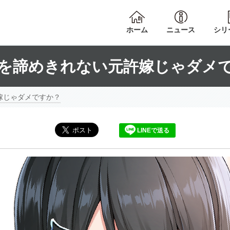
ホーム
ニュース
シリ
を諦めきれない元許嫁じゃダメ
嫁じゃダメですか？
LINEで送る