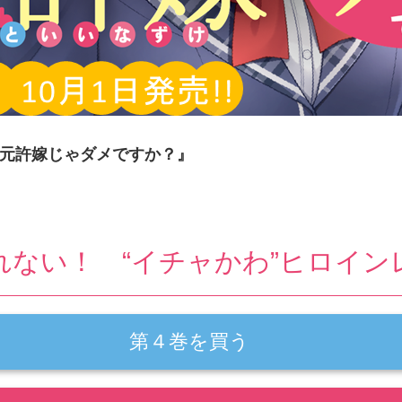
元許嫁じゃダメですか？』
れない！ “イチャかわ”ヒロイン
第４巻を買う