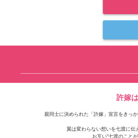
許嫁
親同士に決められた「許嫁」宣言をきっか
翼は変わらない想いを七渡に伝
お互い“七渡のこと