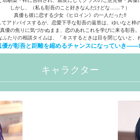
と幼馴染・梓に告白され、親友にしてクラスのご意見番・真優
しかし、（私も彰吾のこと好きなんだけどな……？）
真優も彼に恋する少女《ヒロイン》の一人だった!!
としてアドバイスするが、恋愛下手な彰吾の返答は、ゆいなと梓
真優の焦りに気づかぬまま、恋のあれこれを学びに来る彰吾。
なふたりの相談タイムは、「キスするときは目を閉じないと、
真優が彰吾と距離を縮めるチャンスになっていき――!
キャラクター