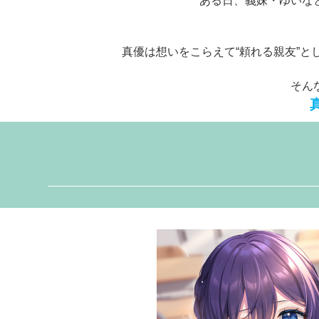
ある日、義妹・ゆいな
真優は想いをこらえて“頼れる親友”
そん