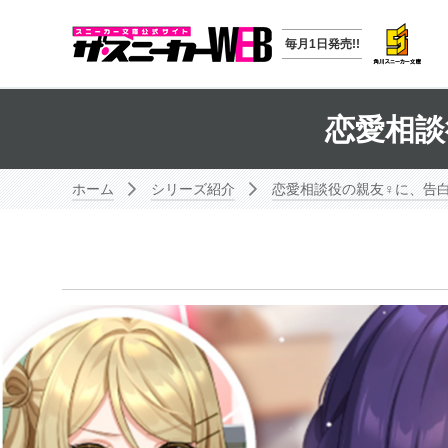
毎月1日発売!!
恋愛相談
ホーム
シリーズ紹介
恋愛相談役の親友♀に、告