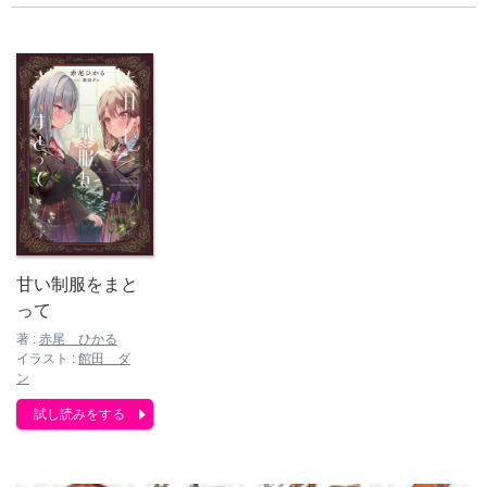
甘い制服をまと
って
著 :
赤尾 ひかる
イラスト :
館田 ダ
ン
試し読みをする