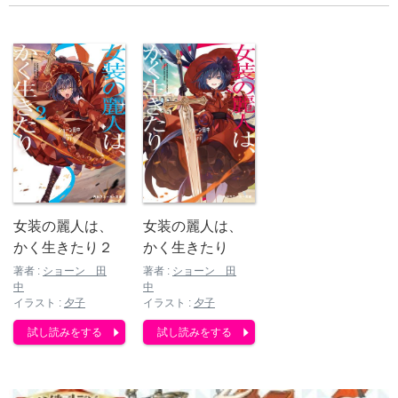
女装の麗人は、
女装の麗人は、
かく生きたり２
かく生きたり
著者 :
ショーン 田
著者 :
ショーン 田
中
中
イラスト :
夕子
イラスト :
夕子
試し読みをする
試し読みをする