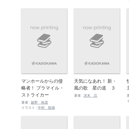
マンホールからの侵
天気になあれ！ 新・
略者！ プラマイル・
風の歌 星の道 ３
ストライカー
著者 :
冴木 忍
著者 :
嬉野 秋彦
イラスト :
中村 龍徳