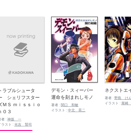
デモン・スィーパー
ネクストエ
トラブルシュータ
運命を刻まれしモノ
ー シェリフスター
著者 :
野島 け
イラスト :
尾崎
ズＭＳ ｍｉｓｓｉｏ
著者 :
関口 和敏
イラスト :
中北 晃二
ｎ０３
著者 :
神坂 一
イラスト :
光吉 賢司