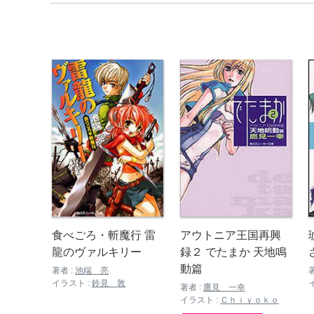
食べごろ・斬魔行 雷
アウトニア王国再興
龍のヴァルキリー
録２ でたまか 天地鳴
動篇
著者 :
池端 亮
イラスト :
鈴見 敦
著者 :
鷹見 一幸
イラスト :
Ｃｈｉｙｏｋｏ