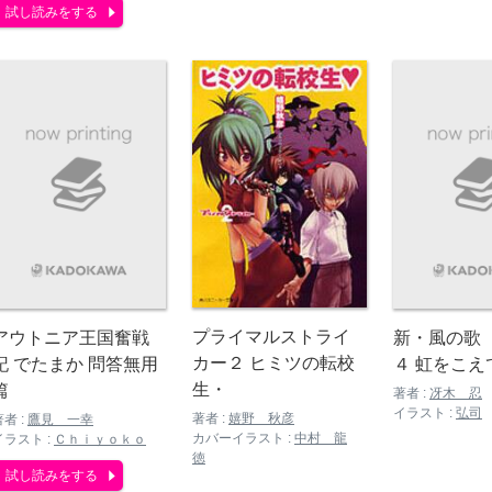
試し読みをする
プライマルストライ
アウトニア王国奮戦
新・風の歌
カー２ ヒミツの転校
記 でたまか 問答無用
４ 虹をこえ
生・
篇
著者 :
冴木 忍
イラスト :
弘司
著者 :
嬉野 秋彦
著者 :
鷹見 一幸
カバーイラスト :
中村 龍
イラスト :
Ｃｈｉｙｏｋｏ
徳
試し読みをする