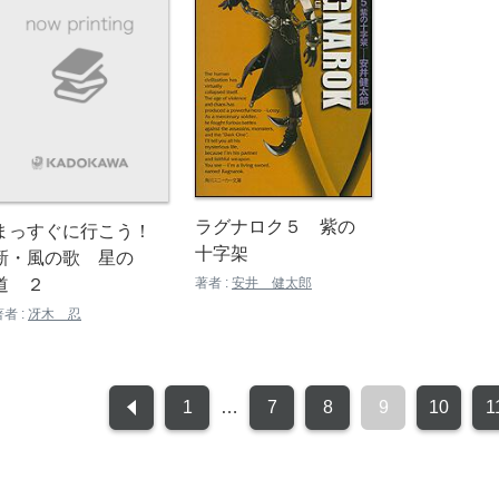
ラグナロク５ 紫の
まっすぐに行こう！
十字架
新・風の歌 星の
著者 :
安井 健太郎
道 ２
著者 :
冴木 忍
1
…
7
8
9
10
1