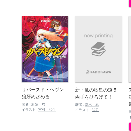
リバースド・ヘヴン
新・風の歌星の道５
狼牙めざめる
両手をひろげて！
著者 :
彩院 忍
著者 :
冴木 忍
イラスト :
宮村 和生
イラスト :
弘司