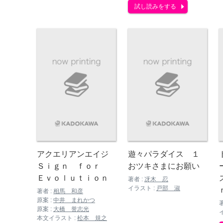
試し読みをする
アクエリアンエイジ
遊々パラダイス １
Ｓｉｇｎ ｆｏｒ
おツキさまにお願い
Ｅｖｏｌｕｔｉｏｎ
著者 :
冴木 忍
イラスト :
戸部 淑
著者 :
相馬 和彦
原案 :
中井 まれかつ
原案 :
大橋 誉志光
本文イラスト :
松本 規之