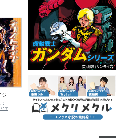
イジ
んじ
 弘宜