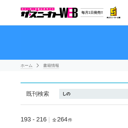
毎月1日発売!!
ホーム
書籍情報
既刊検索
193 - 216
|
264
全
件