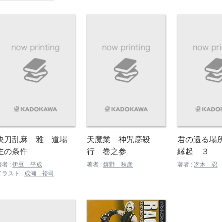
快刀乱麻 雅 道場
天魔業 神咒鏖殺
君の還る場所
主の条件
行 巻之参
縁起 ３
著者 :
伊豆 平成
著者 :
嬉野 秋彦
著者 :
冴木 忍
イラスト :
成瀬 裕司