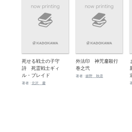
死せる戦士の子守
外法印 神咒鏖殺行
詩 死霊戦士ギィ
巻之弐
ル・ブレイド
著者 :
嬉野 秋彦
著者 :
北沢 慶