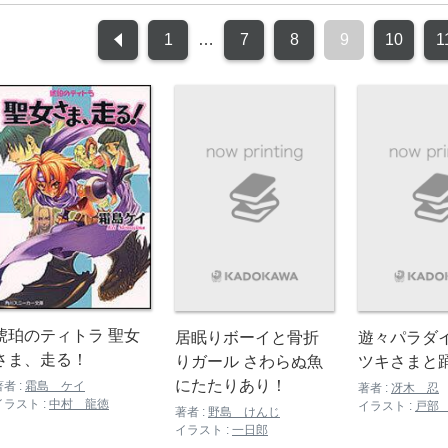
1
…
7
8
9
10
1
琥珀のティトラ 聖女
居眠りボーイと骨折
遊々パラダイ
さま、走る！
りガール さわらぬ魚
ツキさまと
にたたりあり！
著者 :
霜島 ケイ
著者 :
冴木 忍
イラスト :
中村 龍徳
イラスト :
戸部
著者 :
野島 けんじ
イラスト :
一日郎