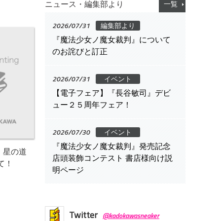
ニュース・編集部より
一覧
2026/07/31
編集部より
『魔法少女ノ魔女裁判』について
のお詫びと訂正
2026/07/31
イベント
【電子フェア】『長谷敏司』デビ
ュー２５周年フェア！
2026/07/30
イベント
『魔法少女ノ魔女裁判』発売記念
 星の道
店頭装飾コンテスト 書店様向け説
て！
明ページ
Twitter
@kadokawasneaker