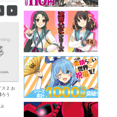
1
ス２ お
踊ろう
 淑