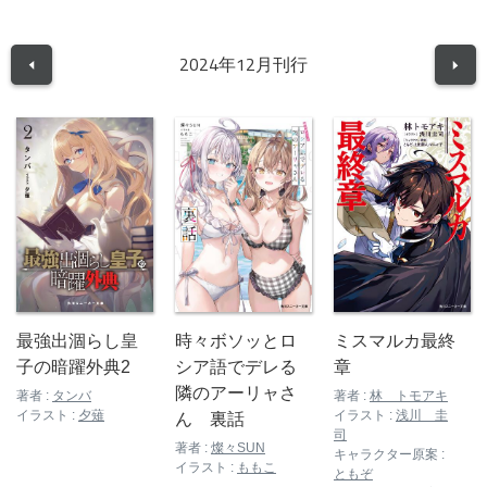
2024
12
年
月刊行
最強出涸らし皇
時々ボソッとロ
ミスマルカ最終
子の暗躍外典2
シア語でデレる
章
隣のアーリャさ
著者 :
タンバ
著者 :
林 トモアキ
イラスト :
夕薙
イラスト :
浅川 圭
ん 裏話
司
著者 :
燦々SUN
キャラクター原案 :
イラスト :
ももこ
ともぞ