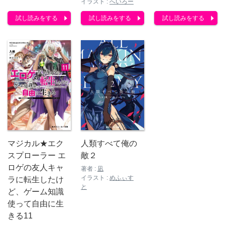
イラスト :
へいろー
試し読みをする
試し読みをする
試し読みをする
人類すべて俺の
マジカル★エク
敵２
スプローラー エ
ロゲの友人キャ
著者 :
凪
イラスト :
めふぃす
ラに転生したけ
と
ど、ゲーム知識
使って自由に生
きる11