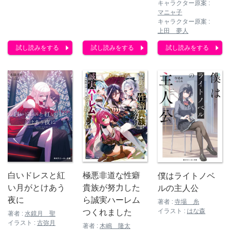
キャラクター原案 :
マニャ子
キャラクター原案 :
上田 夢人
試し読みをする
試し読みをする
試し読みをする
白いドレスと紅
極悪非道な性癖
僕はライトノベ
い月がとけあう
貴族が努力した
ルの主人公
夜に
ら誠実ハーレム
著者 :
寺場 糸
イラスト :
はな森
つくれました
著者 :
水鏡月 聖
イラスト :
古弥月
著者 :
木嶋 隆太