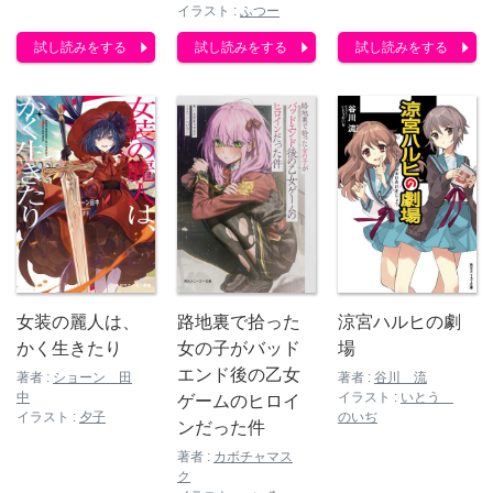
イラスト :
ふつー
試し読みをする
試し読みをする
試し読みをする
女装の麗人は、
路地裏で拾った
涼宮ハルヒの劇
かく生きたり
女の子がバッド
場
エンド後の乙女
著者 :
ショーン 田
著者 :
谷川 流
中
イラスト :
いとう
ゲームのヒロイ
イラスト :
夕子
のいぢ
ンだった件
著者 :
カボチャマス
ク