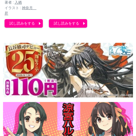
著者 :
入栖
イラスト :
神奈月
昇
試し読みをする
試し読みをする