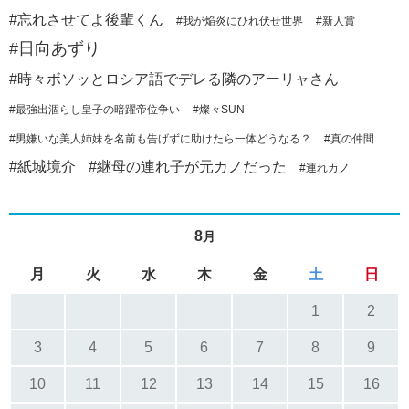
#忘れさせてよ後輩くん
#我が焔炎にひれ伏せ世界
#新人賞
#日向あずり
#時々ボソッとロシア語でデレる隣のアーリャさん
#最強出涸らし皇子の暗躍帝位争い
#燦々SUN
#男嫌いな美人姉妹を名前も告げずに助けたら一体どうなる？
#真の仲間
#紙城境介
#継母の連れ子が元カノだった
#連れカノ
8
月
月
火
水
木
金
土
日
1
2
3
4
5
6
7
8
9
10
11
12
13
14
15
16