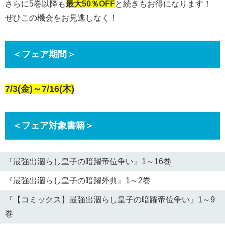
さらに5巻以降も
最大50％
OFF
と続きもお得になります！
ぜひこの機会をお見逃しなく！
＜フェア期間＞
7/3(金)～7/16(木)
＜フェア対象書籍＞
『最強出涸らし皇子の暗躍帝位争い』1～16巻
『最強出涸らし皇子の暗躍外典』1～2巻
『【コミックス】最強出涸らし皇子の暗躍帝位争い』1～9
巻