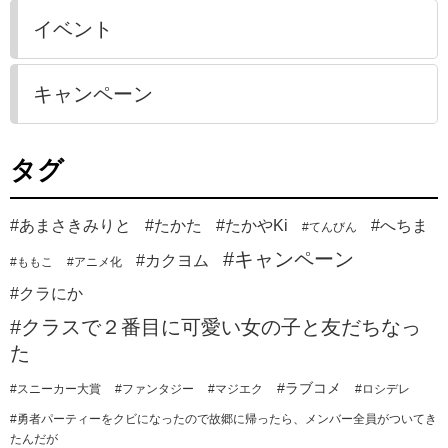
イベント
キャンペーン
タグ
#あまさきみりと
#たかた
#たかやKi
#へちま
#てんびん
#キャンペーン
#カクヨム
#ももこ
#アニメ化
#クラにか
#クラスで２番目に可愛い女の子と友だちなっ
た
#ラブコメ
#スニーカー大賞
#ファンタジー
#マジエク
#ロシデレ
#勇者パーティーをクビになったので故郷に帰ったら、メンバー全員がついてき
たんだが