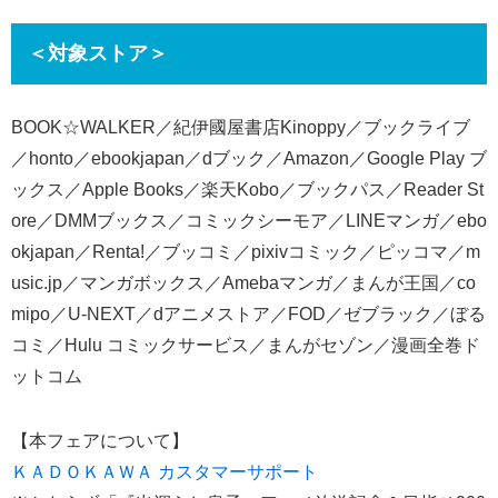
＜対象ストア＞
BOOK☆WALKER／紀伊國屋書店Kinoppy／ブックライブ
／honto／ebookjapan／dブック／Amazon／Google Play ブ
ックス／Apple Books／楽天Kobo／ブックパス／Reader St
ore／DMMブックス／コミックシーモア／LINEマンガ／ebo
okjapan／Renta!／ブッコミ／pixivコミック／ピッコマ／m
usic.jp／マンガボックス／Amebaマンガ／まんが王国／co
mipo／U-NEXT／dアニメストア／FOD／ゼブラック／ぼる
コミ／Hulu コミックサービス／まんがセゾン／漫画全巻ド
ットコム
【本フェアについて】
ＫＡＤＯＫＡＷＡ カスタマーサポート