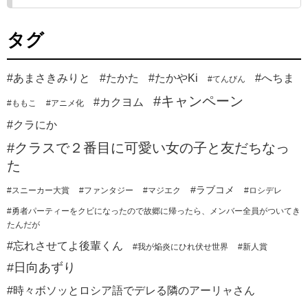
タグ
#あまさきみりと
#たかた
#たかやKi
#へちま
#てんびん
#キャンペーン
#カクヨム
#ももこ
#アニメ化
#クラにか
#クラスで２番目に可愛い女の子と友だちなっ
た
#ラブコメ
#スニーカー大賞
#ファンタジー
#マジエク
#ロシデレ
#勇者パーティーをクビになったので故郷に帰ったら、メンバー全員がついてき
たんだが
#忘れさせてよ後輩くん
#我が焔炎にひれ伏せ世界
#新人賞
#日向あずり
#時々ボソッとロシア語でデレる隣のアーリャさん