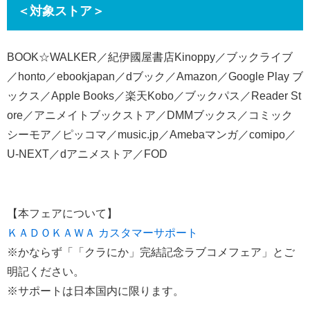
＜対象ストア＞
BOOK☆WALKER／紀伊國屋書店Kinoppy／ブックライブ
／honto／ebookjapan／dブック／Amazon／Google Play ブ
ックス／Apple Books／楽天Kobo／ブックパス／Reader St
ore／アニメイトブックストア／DMMブックス／コミック
シーモア／ピッコマ／music.jp／Amebaマンガ／comipo／
U-NEXT／dアニメストア／FOD
【本フェアについて】
ＫＡＤＯＫＡＷＡ カスタマーサポート
※かならず「「クラにか」完結記念ラブコメフェア」とご
明記ください。
※サポートは日本国内に限ります。