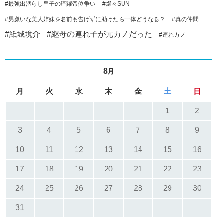
#最強出涸らし皇子の暗躍帝位争い
#燦々SUN
#男嫌いな美人姉妹を名前も告げずに助けたら一体どうなる？
#真の仲間
#紙城境介
#継母の連れ子が元カノだった
#連れカノ
8
月
月
火
水
木
金
土
日
1
2
3
4
5
6
7
8
9
10
11
12
13
14
15
16
17
18
19
20
21
22
23
24
25
26
27
28
29
30
31